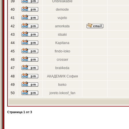
39
Unbreakable
40
demode
41
vujeto
42
amorkata
43
stsaki
44
Kapitana
45
findo-loko
46
crosser
47
brat4eda
48
АКАДЕМИК София
49
tseko
50
joreto.lokosf_fan
Страница
1
от
3