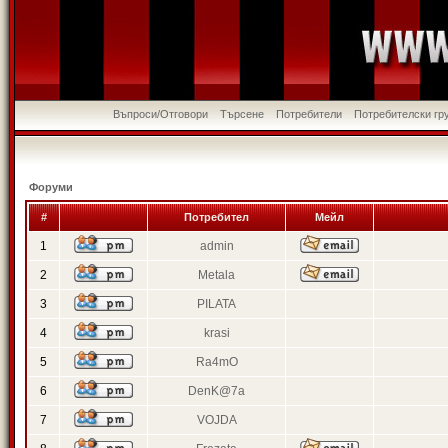
Въпроси/Отговори
Търсене
Потребители
Потребителски гр
Форуми
#
Потребител
Мейл
1
admin
2
Metala
3
PILATA
4
krasi
5
Ra4mO
6
DenK@7a
7
VOJDA