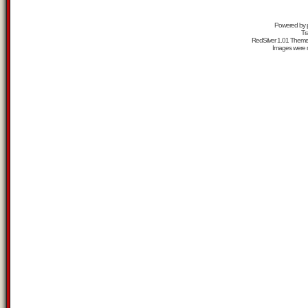
Powered by
Tr
RedSilver 1.01 Them
Images were