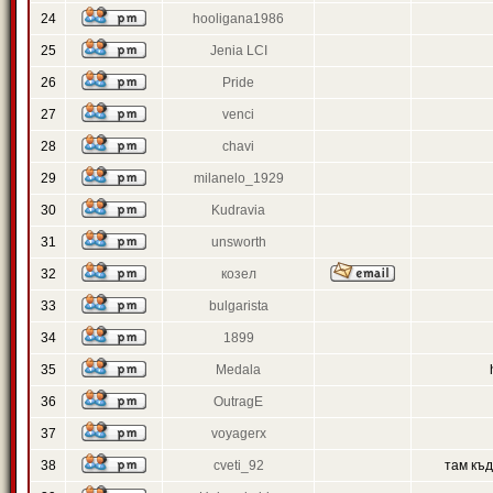
24
hooligana1986
25
Jenia LCI
26
Pride
27
venci
28
chavi
29
milanelo_1929
30
Kudravia
31
unsworth
32
козел
33
bulgarista
34
1899
35
Medala
36
OutragE
37
voyagerx
38
cveti_92
там къ