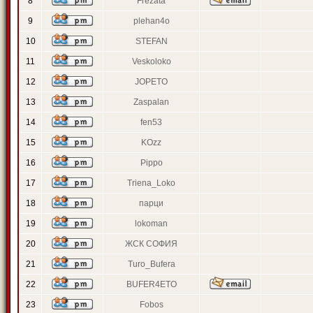
8
Frezata
9
plehan4o
10
STEFAN
11
Veskoloko
12
JOPETO
13
Zaspalan
14
fen53
15
KOzz
16
Pippo
17
Triena_Loko
18
парци
19
lokoman
20
ЖСК СОФИЯ
21
Turo_Bufera
22
BUFER4ETO
23
Fobos