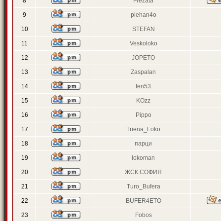
8
Frezata
9
plehan4o
10
STEFAN
11
Veskoloko
12
JOPETO
13
Zaspalan
14
fen53
15
KOzz
16
Pippo
17
Triena_Loko
18
парци
19
lokoman
20
ЖСК СОФИЯ
21
Turo_Bufera
22
BUFER4ETO
23
Fobos