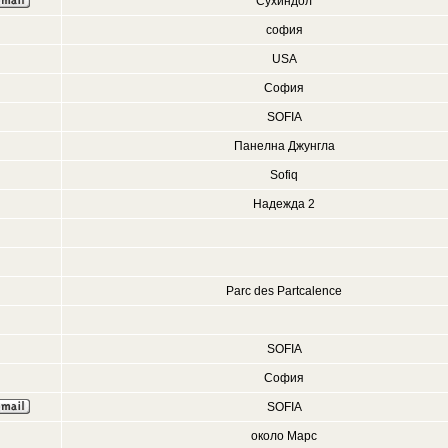
Сухиндол
софия
USA
София
SOFIA
Панелна Джунгла
Sofiq
Надежда 2
Parc des Partcalence
SOFIA
София
SOFIA
около Марс