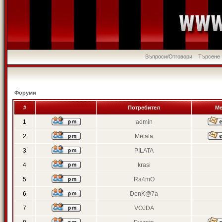
Въпроси/Отговори
Търсене
Форуми
#
Потребител
Ме
1
admin
2
Metala
3
PILATA
4
krasi
5
Ra4mO
6
DenK@7a
7
VOJDA