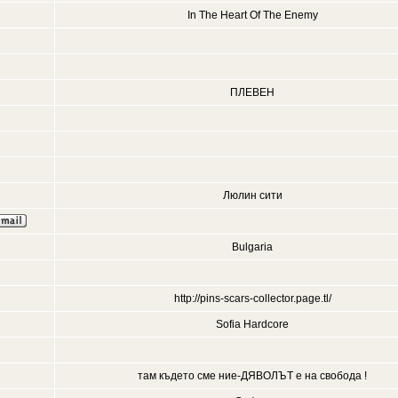
In The Heart Of The Enemy
ПЛЕВЕН
Люлин сити
Bulgaria
http://pins-scars-collector.page.tl/
Sofia Hardcore
там където сме ние-ДЯВОЛЪТ е на свобода !