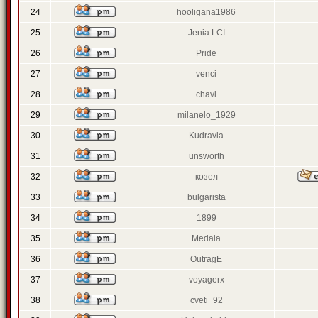
24
hooligana1986
25
Jenia LCI
26
Pride
27
venci
28
chavi
29
milanelo_1929
30
Kudravia
31
unsworth
32
козел
33
bulgarista
34
1899
35
Medala
36
OutragE
37
voyagerx
38
cveti_92