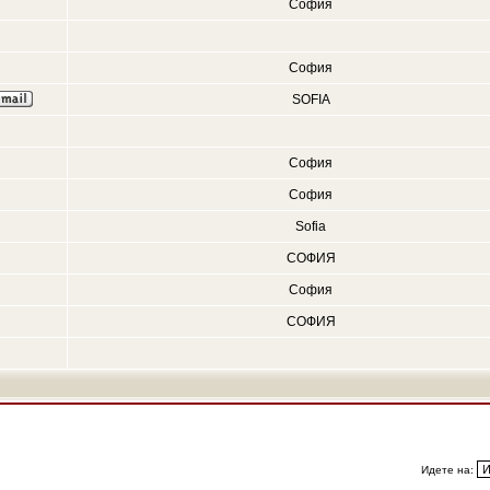
София
София
SOFIA
София
София
Sofia
СОФИЯ
София
СОФИЯ
Идете на: