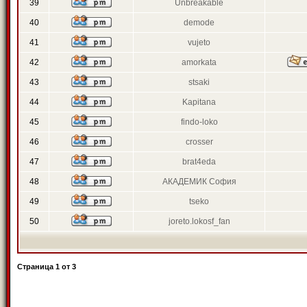
39
Unbreakable
40
demode
41
vujeto
42
amorkata
43
stsaki
44
Kapitana
45
findo-loko
46
crosser
47
brat4eda
48
АКАДЕМИК София
49
tseko
50
joreto.lokosf_fan
Страница
1
от
3