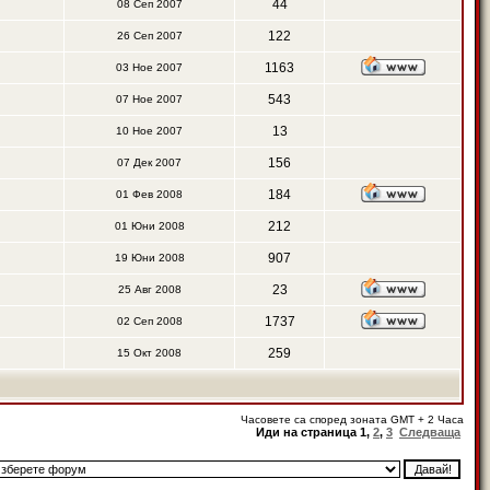
44
08 Сеп 2007
122
26 Сеп 2007
1163
03 Ное 2007
543
07 Ное 2007
13
10 Ное 2007
156
07 Дек 2007
184
01 Фев 2008
212
01 Юни 2008
907
19 Юни 2008
23
25 Авг 2008
1737
02 Сеп 2008
259
15 Окт 2008
Часовете са според зоната GMT + 2 Часа
Иди на страница
1
,
2
,
3
Следваща