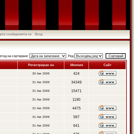
идите съобщенията си
Вход
етод на сортиране:
Ред
Регистриран на
Мнения
Сайт
424
30 Авг 2006
34349
31 Авг 2006
15471
31 Авг 2006
1190
31 Авг 2006
4475
31 Авг 2006
587
31 Авг 2006
641
31 Авг 2006