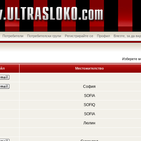
Потребители
Потребителски групи
Регистрирайте се
Профил
Влезте, за да в
Изберете м
йл
Местожителство
София
SOFIA
SOFIQ
SOFIA
Люлин