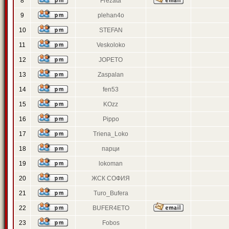
8
Frezata
9
plehan4o
10
STEFAN
11
Veskoloko
12
JOPETO
13
Zaspalan
14
fen53
15
KOzz
16
Pippo
17
Triena_Loko
18
парци
19
lokoman
20
ЖСК СОФИЯ
21
Turo_Bufera
22
BUFER4ETO
23
Fobos