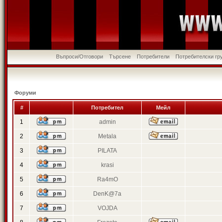
Въпроси/Отговори
Търсене
Потребители
Потребителски гр
Форуми
#
Потребител
Мейл
1
admin
2
Metala
3
PILATA
4
krasi
5
Ra4mO
6
DenK@7a
7
VOJDA