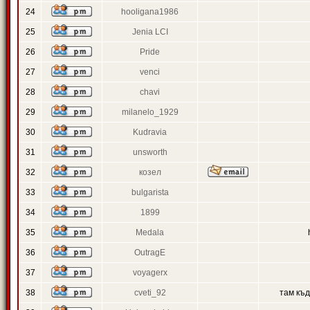
24
hooligana1986
25
Jenia LCI
26
Pride
27
venci
28
chavi
29
milanelo_1929
30
Kudravia
31
unsworth
32
козел
33
bulgarista
34
1899
35
Medala
36
OutragE
37
voyagerx
38
cveti_92
там къ