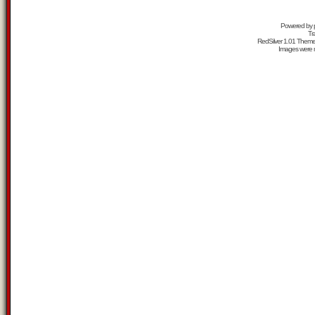
Powered by
Tr
RedSilver 1.01 Them
Images were