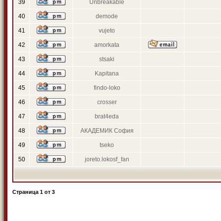
39
Unbreakable
40
demode
41
vujeto
42
amorkata
43
stsaki
44
Kapitana
45
findo-loko
46
crosser
47
brat4eda
48
АКАДЕМИК София
49
tseko
50
joreto.lokosf_fan
Страница
1
от
3