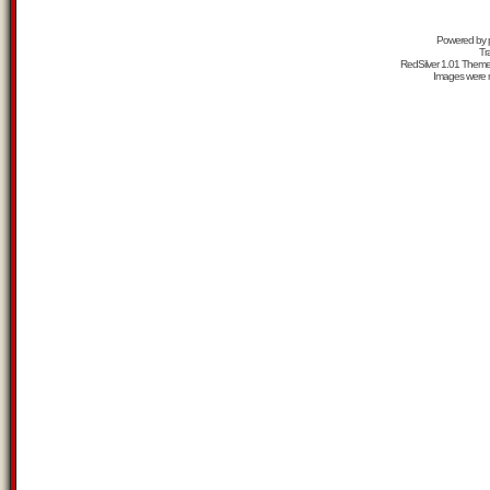
Powered by
Tr
RedSilver 1.01 Them
Images were