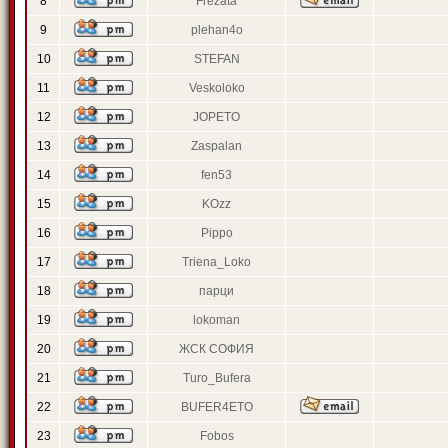
8
Frezata
9
plehan4o
10
STEFAN
11
Veskoloko
12
JOPETO
13
Zaspalan
14
fen53
15
KOzz
16
Pippo
17
Triena_Loko
18
парци
19
lokoman
20
ЖСК СОФИЯ
21
Turo_Bufera
22
BUFER4ETO
23
Fobos