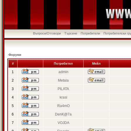
Въпроси/Отговори
Търсене
Потребители
Потребителски гр
Форуми
#
Потребител
Мейл
1
admin
2
Metala
3
PILATA
4
krasi
5
Ra4mO
6
DenK@7a
7
VOJDA