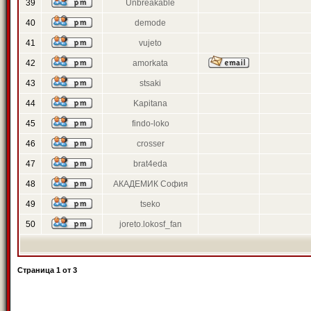
39
Unbreakable
40
demode
41
vujeto
42
amorkata
43
stsaki
44
Kapitana
45
findo-loko
46
crosser
47
brat4eda
48
АКАДЕМИК София
49
tseko
50
joreto.lokosf_fan
Страница
1
от
3