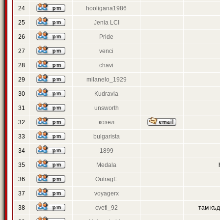
24
hooligana1986
25
Jenia LCI
26
Pride
27
venci
28
chavi
29
milanelo_1929
30
Kudravia
31
unsworth
32
козел
33
bulgarista
34
1899
35
Medala
36
OutragE
37
voyagerx
38
cveti_92
там къ