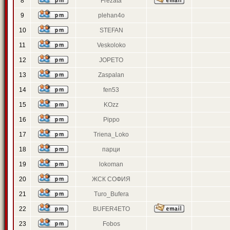
8
Frezata
9
plehan4o
10
STEFAN
11
Veskoloko
12
JOPETO
13
Zaspalan
14
fen53
15
KOzz
16
Pippo
17
Triena_Loko
18
парци
19
lokoman
20
ЖСК СОФИЯ
21
Turo_Bufera
22
BUFER4ETO
23
Fobos