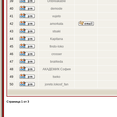
39
Unbreakable
40
demode
41
vujeto
42
amorkata
43
stsaki
44
Kapitana
45
findo-loko
46
crosser
47
brat4eda
48
АКАДЕМИК София
49
tseko
50
joreto.lokosf_fan
Страница
1
от
3