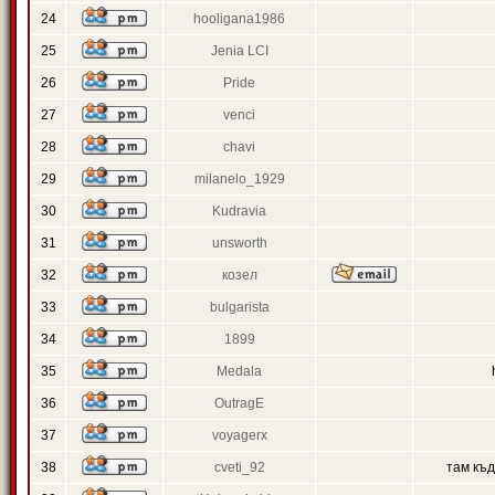
24
hooligana1986
25
Jenia LCI
26
Pride
27
venci
28
chavi
29
milanelo_1929
30
Kudravia
31
unsworth
32
козел
33
bulgarista
34
1899
35
Medala
36
OutragE
37
voyagerx
38
cveti_92
там къ