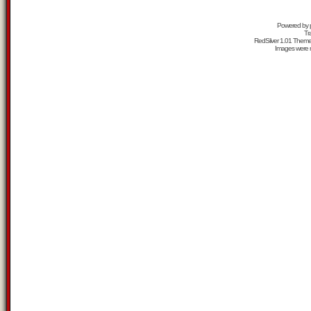
Powered by
Tr
RedSilver 1.01 Them
Images were