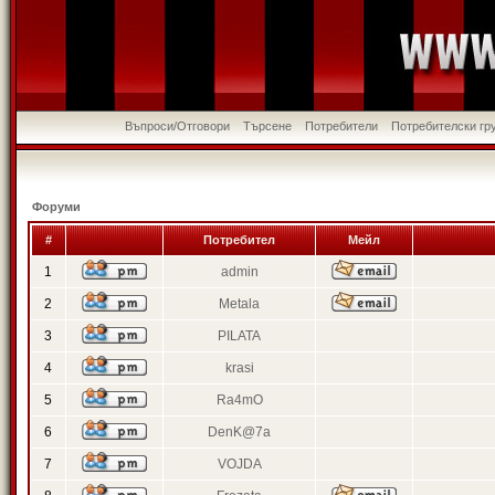
Въпроси/Отговори
Търсене
Потребители
Потребителски гр
Форуми
#
Потребител
Мейл
1
admin
2
Metala
3
PILATA
4
krasi
5
Ra4mO
6
DenK@7a
7
VOJDA