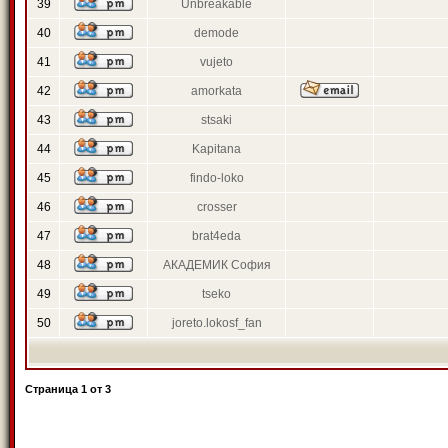
39
Unbreakable
40
demode
41
vujeto
42
amorkata
43
stsaki
44
Kapitana
45
findo-loko
46
crosser
47
brat4eda
48
АКАДЕМИК София
49
tseko
50
joreto.lokosf_fan
Страница
1
от
3