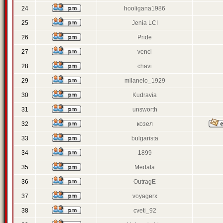
24
hooligana1986
25
Jenia LCI
26
Pride
27
venci
28
chavi
29
milanelo_1929
30
Kudravia
31
unsworth
32
козел
33
bulgarista
34
1899
35
Medala
36
OutragE
37
voyagerx
38
cveti_92