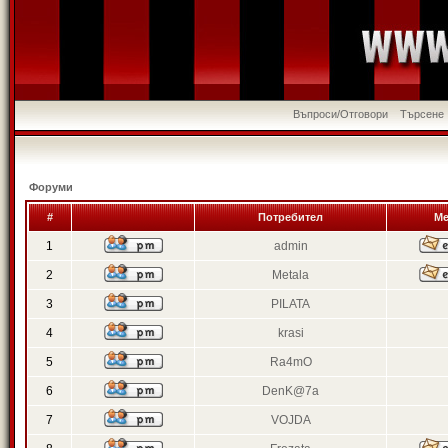
Въпроси/Отговори
Търсене
Форуми
#
Потребител
Ме
1
admin
2
Metala
3
PILATA
4
krasi
5
Ra4mO
6
DenK@7a
7
VOJDA