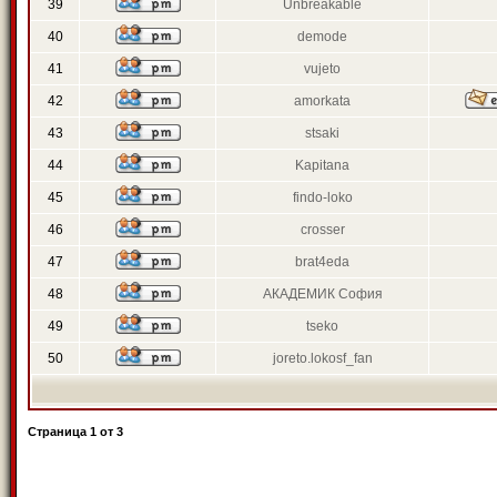
39
Unbreakable
40
demode
41
vujeto
42
amorkata
43
stsaki
44
Kapitana
45
findo-loko
46
crosser
47
brat4eda
48
АКАДЕМИК София
49
tseko
50
joreto.lokosf_fan
Страница
1
от
3