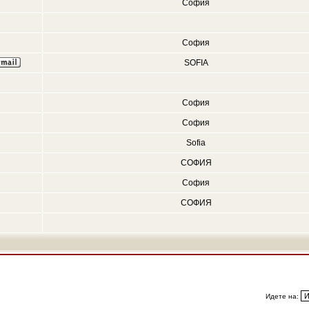
София
София
SOFIA
София
София
Sofia
СОФИЯ
София
СОФИЯ
Идете на: