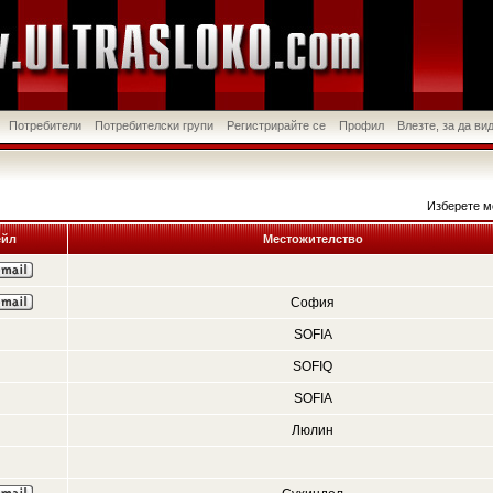
Потребители
Потребителски групи
Регистрирайте се
Профил
Влезте, за да в
Изберете м
йл
Местожителство
София
SOFIA
SOFIQ
SOFIA
Люлин