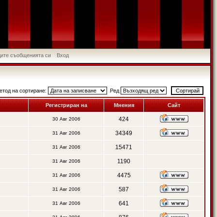
идите съобщенията си
Вход
етод на сортиране:
Ред
Регистриран на
Мнения
Сайт
424
30 Авг 2006
34349
31 Авг 2006
15471
31 Авг 2006
1190
31 Авг 2006
4475
31 Авг 2006
587
31 Авг 2006
641
31 Авг 2006