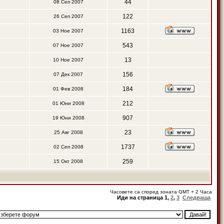
44
08 Сеп 2007
122
26 Сеп 2007
1163
03 Ное 2007
543
07 Ное 2007
13
10 Ное 2007
156
07 Дек 2007
184
01 Фев 2008
212
01 Юни 2008
907
19 Юни 2008
23
25 Авг 2008
1737
02 Сеп 2008
259
15 Окт 2008
Часовете са според зоната GMT + 2 Часа
Иди на страница
1
,
2
,
3
Следваща