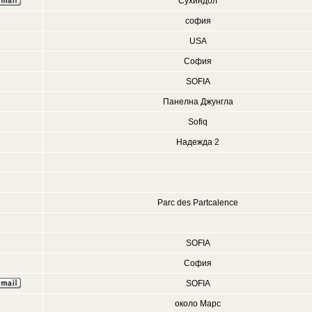
Сухиндол
софия
USA
София
SOFIA
Панелна Джунгла
Sofiq
Надежда 2
Parc des Partcalence
SOFIA
София
SOFIA
около Марс