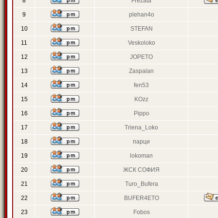
8
Frezata
9
plehan4o
10
STEFAN
11
Veskoloko
12
JOPETO
13
Zaspalan
14
fen53
15
KOzz
16
Pippo
17
Triena_Loko
18
парци
19
lokoman
20
ЖСК СОФИЯ
21
Turo_Bufera
22
BUFER4ETO
23
Fobos