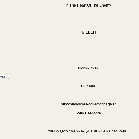
In The Heart Of The Enemy
ПЛЕВЕН
Люлин сити
Bulgaria
http://pins-scars-collector.page.tl/
Sofia Hardcore
там където сме ние-ДЯВОЛЪТ е на свобода !