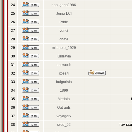
24
hooligana1986
25
Jenia LCI
26
Pride
27
venci
28
chavi
29
milanelo_1929
30
Kudravia
31
unsworth
32
козел
33
bulgarista
34
1899
35
Medala
36
OutragE
37
voyagerx
38
cveti_92
там къ