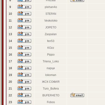
8
Frezata
9
plehan4o
10
STEFAN
11
Veskoloko
12
JOPETO
13
Zaspalan
14
fen53
15
KOzz
16
Pippo
17
Triena_Loko
18
парци
19
lokoman
20
ЖСК СОФИЯ
21
Turo_Bufera
22
BUFER4ETO
23
Fobos