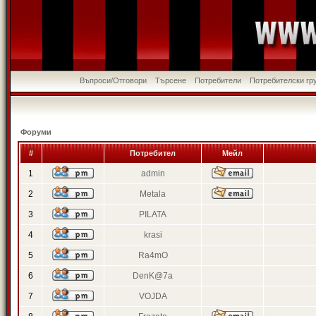
Въпроси/Отговори
Търсене
Потребители
Потребителски гр
Форуми
#
Потребител
Мейл
1
admin
2
Metala
3
PILATA
4
krasi
5
Ra4mO
6
DenK@7a
7
VOJDA