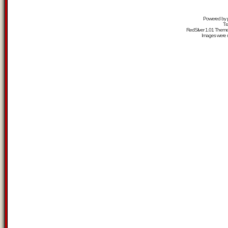
Powered by
Tr
RedSilver 1.01 Them
Images were