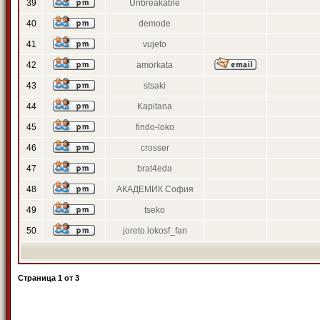
39
Unbreakable
40
demode
41
vujeto
42
amorkata
43
stsaki
44
Kapitana
45
findo-loko
46
crosser
47
brat4eda
48
АКАДЕМИК София
49
tseko
50
joreto.lokosf_fan
Страница
1
от
3