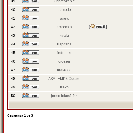
39
Unbreakable
40
demode
41
vujeto
42
amorkata
43
stsaki
44
Kapitana
45
findo-loko
46
crosser
47
brat4eda
48
АКАДЕМИК София
49
tseko
50
joreto.lokosf_fan
Страница
1
от
3