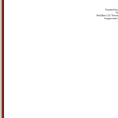
Powered by
Tr
RedSilver 1.01 Them
Images were