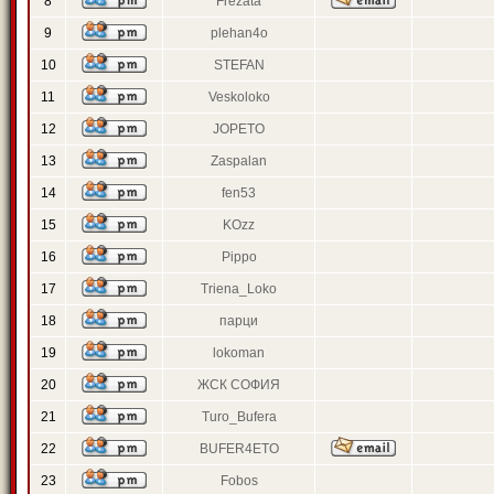
8
Frezata
9
plehan4o
10
STEFAN
11
Veskoloko
12
JOPETO
13
Zaspalan
14
fen53
15
KOzz
16
Pippo
17
Triena_Loko
18
парци
19
lokoman
20
ЖСК СОФИЯ
21
Turo_Bufera
22
BUFER4ETO
23
Fobos