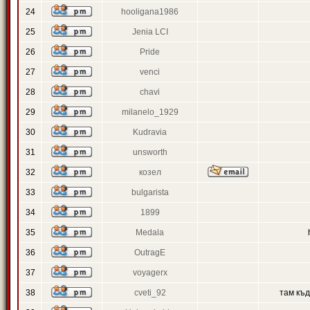
24
hooligana1986
25
Jenia LCI
26
Pride
27
venci
28
chavi
29
milanelo_1929
30
Kudravia
31
unsworth
32
козел
33
bulgarista
34
1899
35
Medala
36
OutragE
37
voyagerx
38
cveti_92
там къ