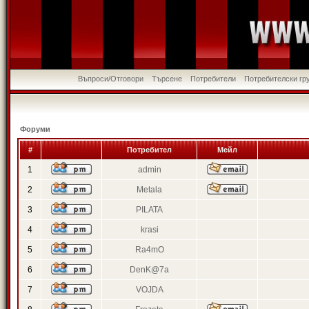
Въпроси/Отговори
Търсене
Потребители
Потребителски гр
Форуми
#
Потребител
Мейл
1
admin
2
Metala
3
PILATA
4
krasi
5
Ra4mO
6
DenK@7a
7
VOJDA