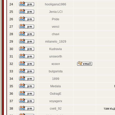
24
hooligana1986
25
Jenia LCI
26
Pride
27
venci
28
chavi
29
milanelo_1929
30
Kudravia
31
unsworth
32
козел
33
bulgarista
34
1899
35
Medala
36
OutragE
37
voyagerx
38
cveti_92
там къ