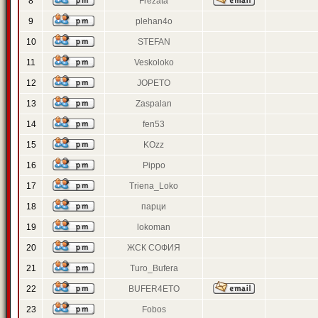
8
Frezata
9
plehan4o
10
STEFAN
11
Veskoloko
12
JOPETO
13
Zaspalan
14
fen53
15
KOzz
16
Pippo
17
Triena_Loko
18
парци
19
lokoman
20
ЖСК СОФИЯ
21
Turo_Bufera
22
BUFER4ETO
23
Fobos