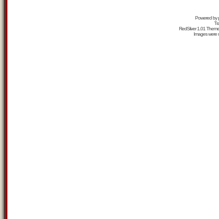
Powered by
Tr
RedSilver 1.01 Them
Images were