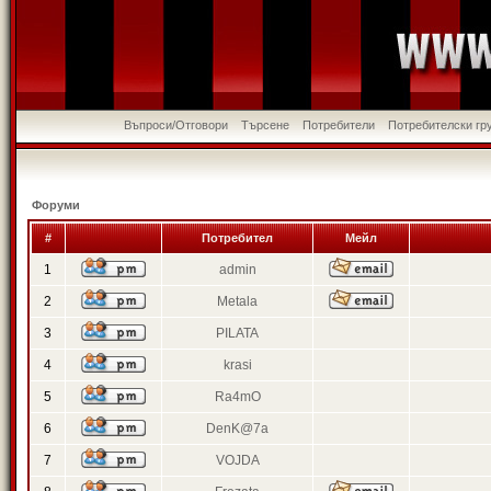
Въпроси/Отговори
Търсене
Потребители
Потребителски гр
Форуми
#
Потребител
Мейл
1
admin
2
Metala
3
PILATA
4
krasi
5
Ra4mO
6
DenK@7a
7
VOJDA