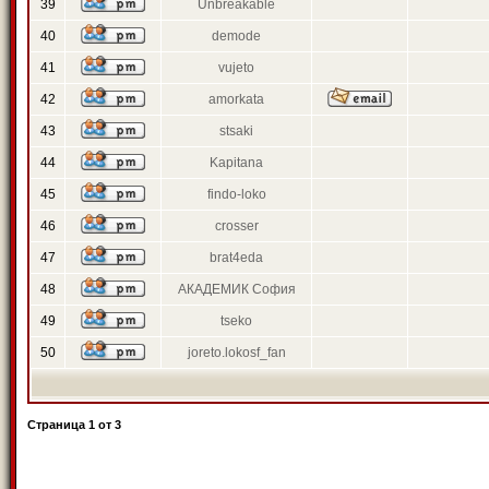
39
Unbreakable
40
demode
41
vujeto
42
amorkata
43
stsaki
44
Kapitana
45
findo-loko
46
crosser
47
brat4eda
48
АКАДЕМИК София
49
tseko
50
joreto.lokosf_fan
Страница
1
от
3