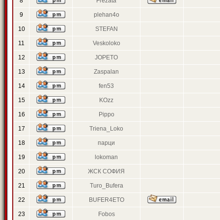
8
Frezata
9
plehan4o
10
STEFAN
11
Veskoloko
12
JOPETO
13
Zaspalan
14
fen53
15
KOzz
16
Pippo
17
Triena_Loko
18
парци
19
lokoman
20
ЖСК СОФИЯ
21
Turo_Bufera
22
BUFER4ETO
23
Fobos