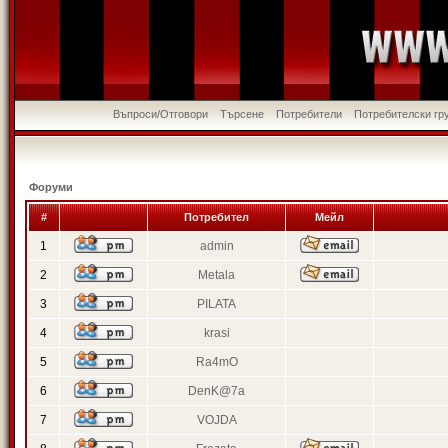
Въпроси/Отговори
Търсене
Потребители
Потребителски гр
Форуми
#
Потребител
Мейл
1
admin
2
Metala
3
PILATA
4
krasi
5
Ra4mO
6
DenK@7a
7
VOJDA