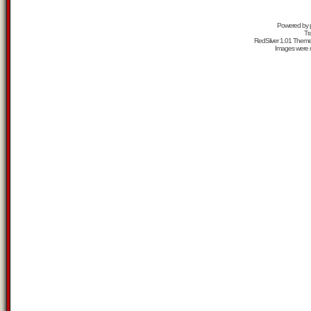
Powered by
Tr
RedSilver 1.01 Them
Images were