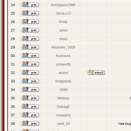
24
hooligana1986
25
Jenia LCI
26
Pride
27
venci
28
chavi
29
milanelo_1929
30
Kudravia
31
unsworth
32
козел
33
bulgarista
34
1899
35
Medala
36
OutragE
37
voyagerx
38
cveti_92
там къ