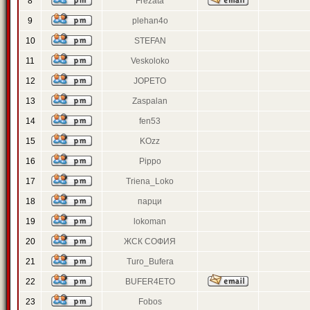
8
Frezata
9
plehan4o
10
STEFAN
11
Veskoloko
12
JOPETO
13
Zaspalan
14
fen53
15
KOzz
16
Pippo
17
Triena_Loko
18
парци
19
lokoman
20
ЖСК СОФИЯ
21
Turo_Bufera
22
BUFER4ETO
23
Fobos