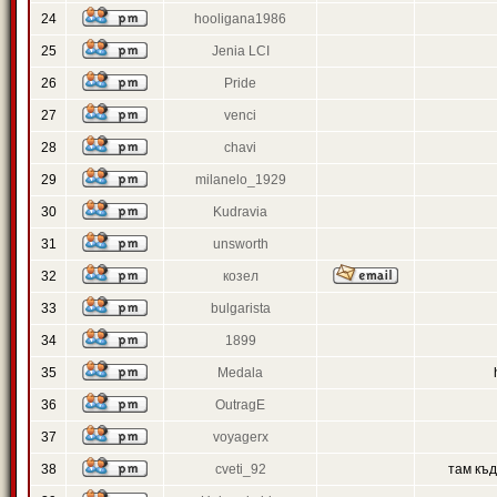
24
hooligana1986
25
Jenia LCI
26
Pride
27
venci
28
chavi
29
milanelo_1929
30
Kudravia
31
unsworth
32
козел
33
bulgarista
34
1899
35
Medala
36
OutragE
37
voyagerx
38
cveti_92
там къ