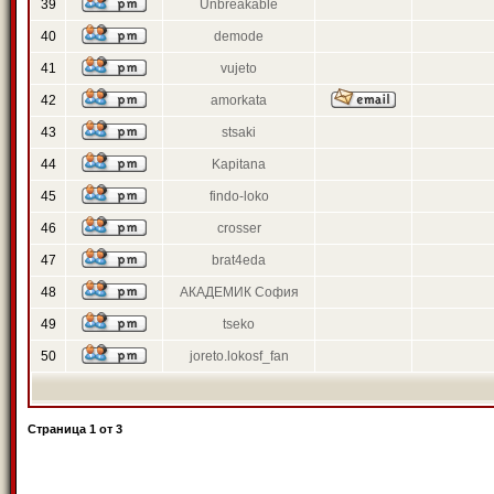
39
Unbreakable
40
demode
41
vujeto
42
amorkata
43
stsaki
44
Kapitana
45
findo-loko
46
crosser
47
brat4eda
48
АКАДЕМИК София
49
tseko
50
joreto.lokosf_fan
Страница
1
от
3