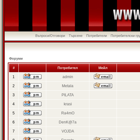
Въпроси/Отговори
Търсене
Потребители
Потребителски гр
Форуми
#
Потребител
Мейл
1
admin
2
Metala
3
PILATA
4
krasi
5
Ra4mO
6
DenK@7a
7
VOJDA