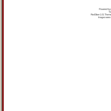
Powered by
Tr
RedSilver 1.01 Them
Images were