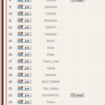
8
Frezata
9
plehan4o
10
STEFAN
11
Veskoloko
12
JOPETO
13
Zaspalan
14
fen53
15
KOzz
16
Pippo
17
Triena_Loko
18
парци
19
lokoman
20
ЖСК СОФИЯ
21
Turo_Bufera
22
BUFER4ETO
23
Fobos