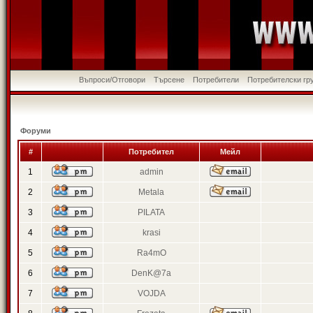
Въпроси/Отговори
Търсене
Потребители
Потребителски гр
Форуми
#
Потребител
Мейл
1
admin
2
Metala
3
PILATA
4
krasi
5
Ra4mO
6
DenK@7a
7
VOJDA