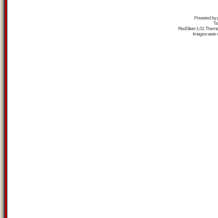
Powered by
Tr
RedSilver 1.01 Them
Images were