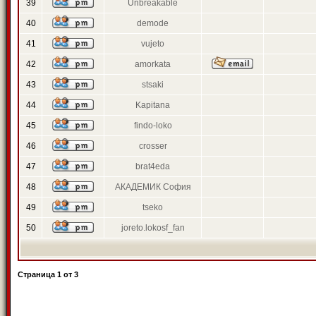
39
Unbreakable
40
demode
41
vujeto
42
amorkata
43
stsaki
44
Kapitana
45
findo-loko
46
crosser
47
brat4eda
48
АКАДЕМИК София
49
tseko
50
joreto.lokosf_fan
Страница
1
от
3