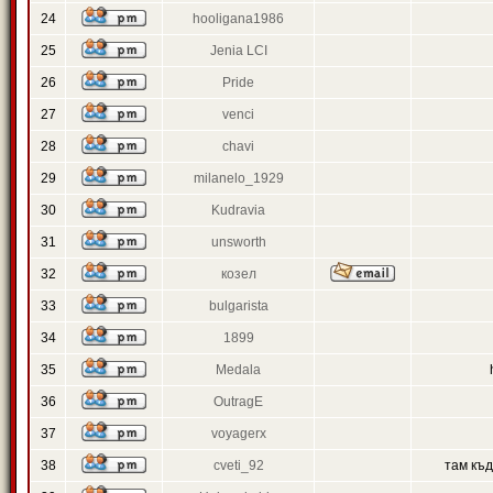
24
hooligana1986
25
Jenia LCI
26
Pride
27
venci
28
chavi
29
milanelo_1929
30
Kudravia
31
unsworth
32
козел
33
bulgarista
34
1899
35
Medala
36
OutragE
37
voyagerx
38
cveti_92
там къ