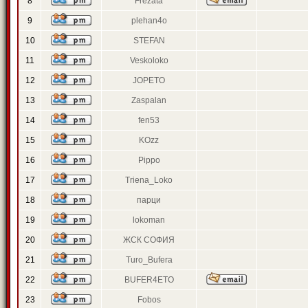
8
Frezata
9
plehan4o
10
STEFAN
11
Veskoloko
12
JOPETO
13
Zaspalan
14
fen53
15
KOzz
16
Pippo
17
Triena_Loko
18
парци
19
lokoman
20
ЖСК СОФИЯ
21
Turo_Bufera
22
BUFER4ETO
23
Fobos