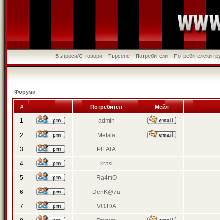
Въпроси/Отговори
Търсене
Потребители
Потребителски гр
Форуми
#
Потребител
Мейл
1
admin
2
Metala
3
PILATA
4
krasi
5
Ra4mO
6
DenK@7a
7
VOJDA