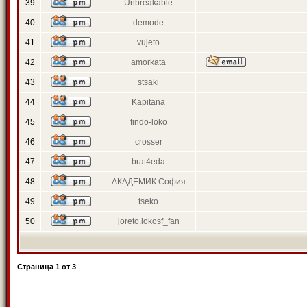
39
Unbreakable
40
demode
41
vujeto
42
amorkata
43
stsaki
44
Kapitana
45
findo-loko
46
crosser
47
brat4eda
48
АКАДЕМИК София
49
tseko
50
joreto.lokosf_fan
Страница
1
от
3