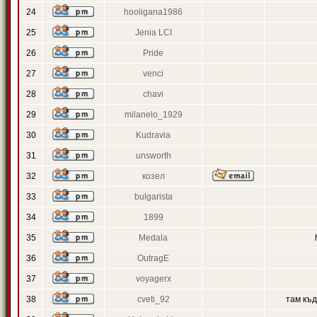
24
hooligana1986
25
Jenia LCI
26
Pride
27
venci
28
chavi
29
milanelo_1929
30
Kudravia
31
unsworth
32
козел
33
bulgarista
34
1899
35
Medala
36
OutragE
37
voyagerx
38
cveti_92
там къ