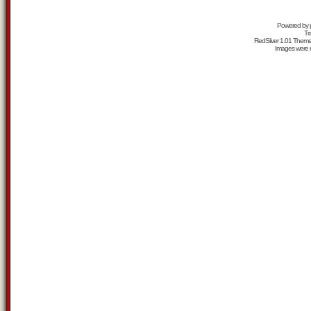
Powered by
Tr
RedSilver 1.01 Them
Images were