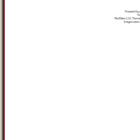
Powered by
Tr
RedSilver 1.01 Them
Images were