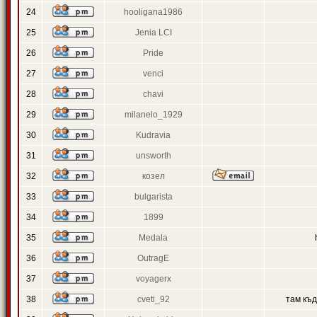
24
hooligana1986
25
Jenia LCI
26
Pride
27
venci
28
chavi
29
milanelo_1929
30
Kudravia
31
unsworth
32
козел
33
bulgarista
34
1899
35
Medala
36
OutragE
37
voyagerx
38
cveti_92
там къ