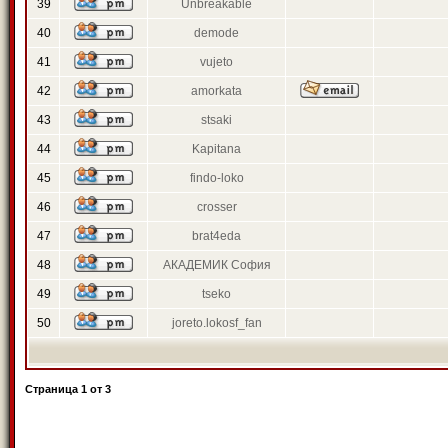
39
Unbreakable
40
demode
41
vujeto
42
amorkata
43
stsaki
44
Kapitana
45
findo-loko
46
crosser
47
brat4eda
48
АКАДЕМИК София
49
tseko
50
joreto.lokosf_fan
Страница
1
от
3