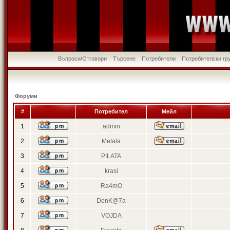
Въпроси/Отговори
Търсене
Потребители
Потребителски гр
Форуми
#
Потребител
Мейл
1
admin
2
Metala
3
PILATA
4
krasi
5
Ra4mO
6
DenK@7a
7
VOJDA