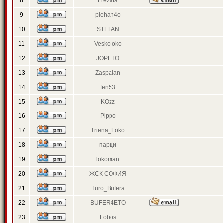
8
Frezata
9
plehan4o
10
STEFAN
11
Veskoloko
12
JOPETO
13
Zaspalan
14
fen53
15
KOzz
16
Pippo
17
Triena_Loko
18
парци
19
lokoman
20
ЖСК СОФИЯ
21
Turo_Bufera
22
BUFER4ETO
23
Fobos