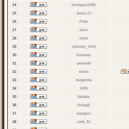
24
hooligana1986
25
Jenia LCI
26
Pride
27
venci
28
chavi
29
milanelo_1929
30
Kudravia
31
unsworth
32
козел
33
bulgarista
34
1899
35
Medala
36
OutragE
37
voyagerx
38
cveti_92