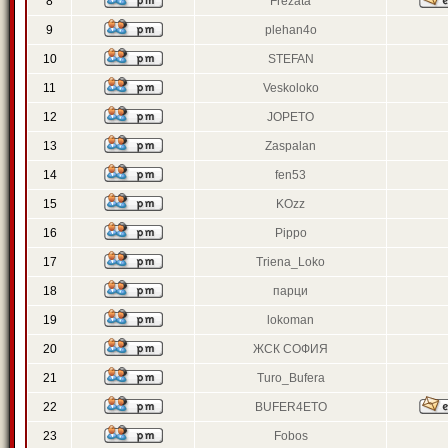
8
Frezata
9
plehan4o
10
STEFAN
11
Veskoloko
12
JOPETO
13
Zaspalan
14
fen53
15
KOzz
16
Pippo
17
Triena_Loko
18
парци
19
lokoman
20
ЖСК СОФИЯ
21
Turo_Bufera
22
BUFER4ETO
23
Fobos