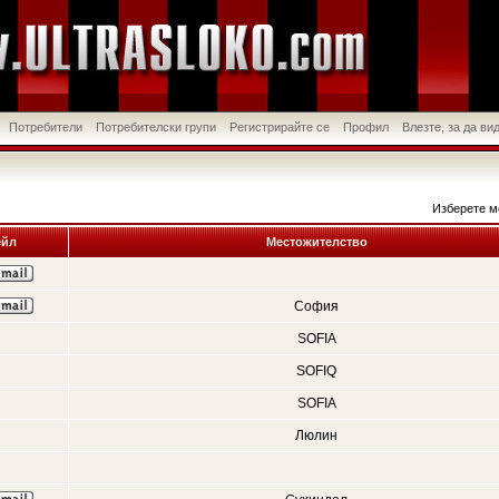
Потребители
Потребителски групи
Регистрирайте се
Профил
Влезте, за да в
Изберете м
йл
Местожителство
София
SOFIA
SOFIQ
SOFIA
Люлин