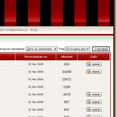
идите съобщенията си
Вход
етод на сортиране:
Ред
Регистриран на
Мнения
Сайт
424
30 Авг 2006
34349
31 Авг 2006
15471
31 Авг 2006
1190
31 Авг 2006
4475
31 Авг 2006
587
31 Авг 2006
641
31 Авг 2006