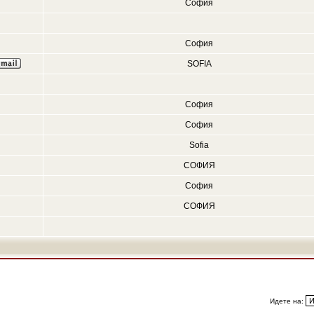
София
София
SOFIA
София
София
Sofia
СОФИЯ
София
СОФИЯ
Идете на: