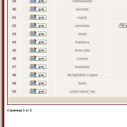
39
Unbreakable
40
demode
41
vujeto
42
amorkata
43
stsaki
44
Kapitana
45
findo-loko
46
crosser
47
brat4eda
48
АКАДЕМИК София
49
tseko
50
joreto.lokosf_fan
Страница
1
от
3