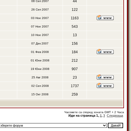
44
08 Сеп 2007
122
26 Сеп 2007
1163
03 Ное 2007
543
07 Ное 2007
13
10 Ное 2007
156
07 Дек 2007
184
01 Фев 2008
212
01 Юни 2008
907
19 Юни 2008
23
25 Авг 2008
1737
02 Сеп 2008
259
15 Окт 2008
Часовете са според зоната GMT + 2 Часа
Иди на страница
1
,
2
,
3
Следваща