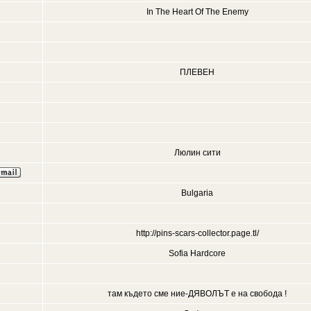
In The Heart Of The Enemy
ПЛЕВЕН
Люлин сити
Bulgaria
http://pins-scars-collector.page.tl/
Sofia Hardcore
там където сме ние-ДЯВОЛЪТ е на свобода !