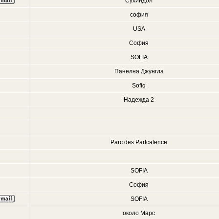
Сухиндол
софия
USA
София
SOFIA
Панелна Джунгла
Sofiq
Надежда 2
Parc des Partcalence
SOFIA
София
SOFIA
около Марс