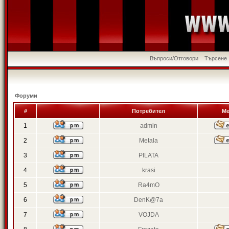
Въпроси/Отговори
Търсене
Форуми
#
Потребител
Ме
1
admin
2
Metala
3
PILATA
4
krasi
5
Ra4mO
6
DenK@7a
7
VOJDA