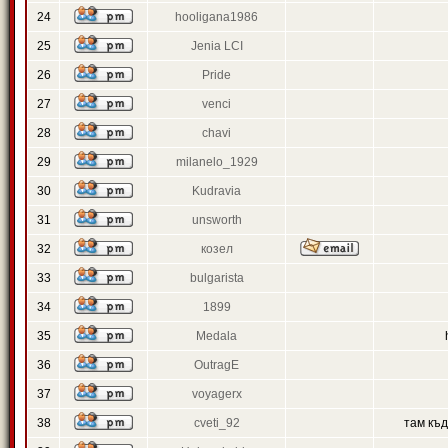
24
hooligana1986
25
Jenia LCI
26
Pride
27
venci
28
chavi
29
milanelo_1929
30
Kudravia
31
unsworth
32
козел
33
bulgarista
34
1899
35
Medala
36
OutragE
37
voyagerx
38
cveti_92
там къ