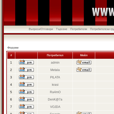
Въпроси/Отговори
Търсене
Потребители
Потребителски гр
Форуми
#
Потребител
Мейл
1
admin
2
Metala
3
PILATA
4
krasi
5
Ra4mO
6
DenK@7a
7
VOJDA