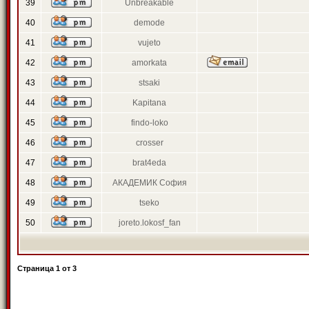
39
Unbreakable
40
demode
41
vujeto
42
amorkata
43
stsaki
44
Kapitana
45
findo-loko
46
crosser
47
brat4eda
48
АКАДЕМИК София
49
tseko
50
joreto.lokosf_fan
Страница
1
от
3