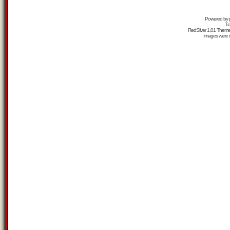
Powered by
Tr
RedSilver 1.01 Them
Images were