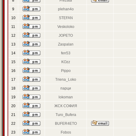
8
Frezata
9
plehan4o
10
STEFAN
11
Veskoloko
12
JOPETO
13
Zaspalan
14
fen53
15
KOzz
16
Pippo
17
Triena_Loko
18
парци
19
lokoman
20
ЖСК СОФИЯ
21
Turo_Bufera
22
BUFER4ETO
23
Fobos