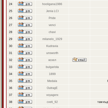
24
hooligana1986
25
Jenia LCI
26
Pride
27
venci
28
chavi
29
milanelo_1929
30
Kudravia
31
unsworth
32
козел
33
bulgarista
34
1899
35
Medala
36
OutragE
37
voyagerx
38
cveti_92
там къ