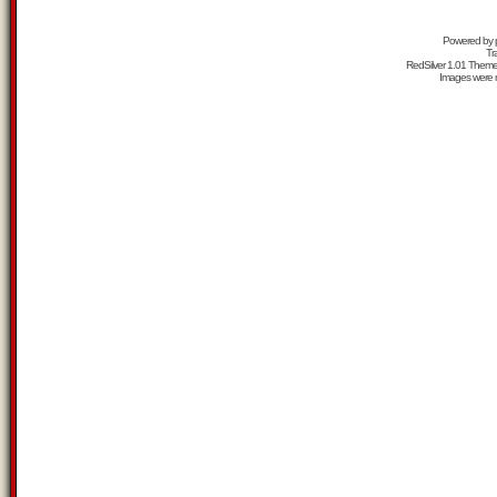
Powered by
Tr
RedSilver 1.01 Them
Images were