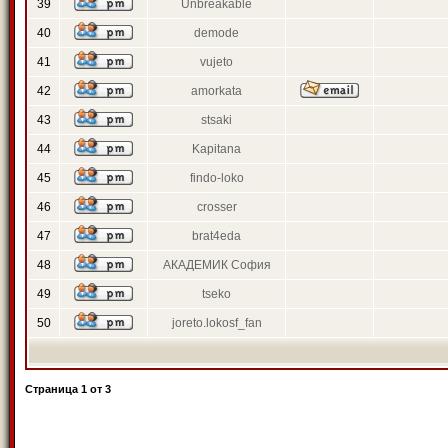
39
Unbreakable
40
demode
41
vujeto
42
amorkata
43
stsaki
44
Kapitana
45
findo-loko
46
crosser
47
brat4eda
48
АКАДЕМИК София
49
tseko
50
joreto.lokosf_fan
Страница
1
от
3