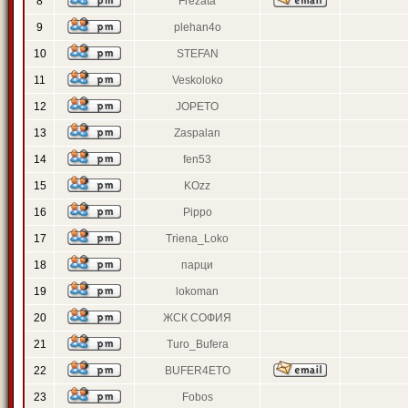
8
Frezata
9
plehan4o
10
STEFAN
11
Veskoloko
12
JOPETO
13
Zaspalan
14
fen53
15
KOzz
16
Pippo
17
Triena_Loko
18
парци
19
lokoman
20
ЖСК СОФИЯ
21
Turo_Bufera
22
BUFER4ETO
23
Fobos