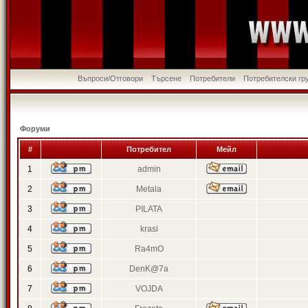
Въпроси/Отговори
Търсене
Потребители
Потребителски гр
Форуми
#
Потребител
Мейл
1
admin
2
Metala
3
PILATA
4
krasi
5
Ra4mO
6
DenK@7a
7
VOJDA