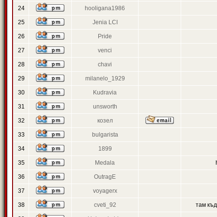
24
hooligana1986
25
Jenia LCI
26
Pride
27
venci
28
chavi
29
milanelo_1929
30
Kudravia
31
unsworth
32
козел
33
bulgarista
34
1899
35
Medala
36
OutragE
37
voyagerx
38
cveti_92
там къ