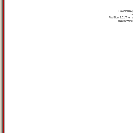
Powered by
Tr
RedSilver 1.01 Them
Images were