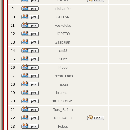
8
Frezata
9
plehan4o
10
STEFAN
11
Veskoloko
12
JOPETO
13
Zaspalan
14
fen53
15
KOzz
16
Pippo
17
Triena_Loko
18
парци
19
lokoman
20
ЖСК СОФИЯ
21
Turo_Bufera
22
BUFER4ETO
23
Fobos