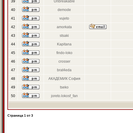
39
Unbreakable
40
demode
41
vujeto
42
amorkata
43
stsaki
44
Kapitana
45
findo-loko
46
crosser
47
brat4eda
48
АКАДЕМИК София
49
tseko
50
joreto.lokosf_fan
Страница
1
от
3