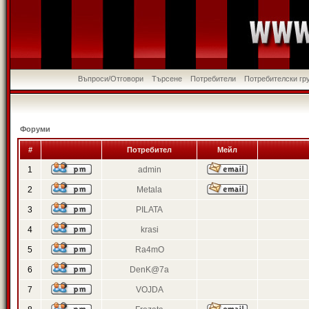
Въпроси/Отговори
Търсене
Потребители
Потребителски гр
Форуми
#
Потребител
Мейл
1
admin
2
Metala
3
PILATA
4
krasi
5
Ra4mO
6
DenK@7a
7
VOJDA