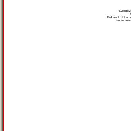
Powered by
Tr
RedSilver 1.01 Them
Images were