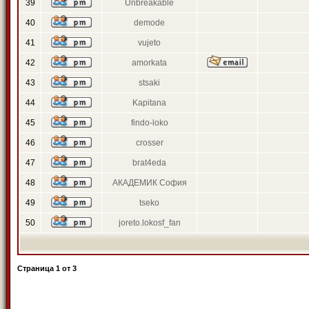
39
Unbreakable
40
demode
41
vujeto
42
amorkata
43
stsaki
44
Kapitana
45
findo-loko
46
crosser
47
brat4eda
48
АКАДЕМИК София
49
tseko
50
joreto.lokosf_fan
Страница
1
от
3