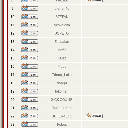
8
Frezata
9
plehan4o
10
STEFAN
11
Veskoloko
12
JOPETO
13
Zaspalan
14
fen53
15
KOzz
16
Pippo
17
Triena_Loko
18
парци
19
lokoman
20
ЖСК СОФИЯ
21
Turo_Bufera
22
BUFER4ETO
23
Fobos