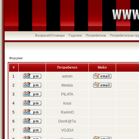
Въпроси/Отговори
Търсене
Потребители
Потребителски гр
Форуми
#
Потребител
Мейл
1
admin
2
Metala
3
PILATA
4
krasi
5
Ra4mO
6
DenK@7a
7
VOJDA