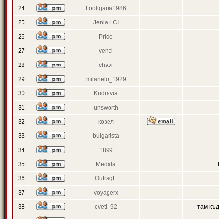
24
hooligana1986
25
Jenia LCI
26
Pride
27
venci
28
chavi
29
milanelo_1929
30
Kudravia
31
unsworth
32
козел
33
bulgarista
34
1899
35
Medala
36
OutragE
37
voyagerx
38
cveti_92
там къ