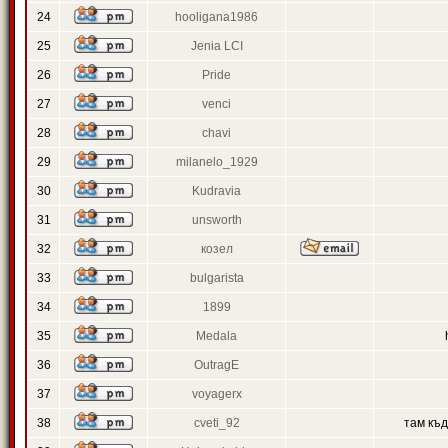
24
hooligana1986
25
Jenia LCI
26
Pride
27
venci
28
chavi
29
milanelo_1929
30
Kudravia
31
unsworth
32
козел
33
bulgarista
34
1899
35
Medala
36
OutragE
37
voyagerx
38
cveti_92
там къ