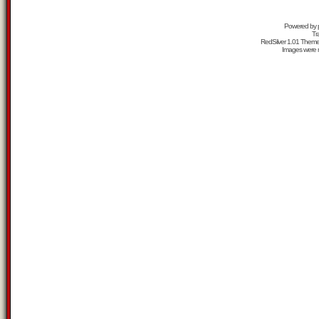
Powered by
Tr
RedSilver 1.01 Them
Images were