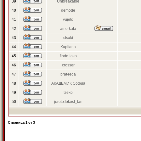
39
Unbreakable
40
demode
41
vujeto
42
amorkata
43
stsaki
44
Kapitana
45
findo-loko
46
crosser
47
brat4eda
48
АКАДЕМИК София
49
tseko
50
joreto.lokosf_fan
Страница
1
от
3