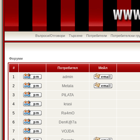
Въпроси/Отговори
Търсене
Потребители
Потребителски гр
Форуми
#
Потребител
Мейл
1
admin
2
Metala
3
PILATA
4
krasi
5
Ra4mO
6
DenK@7a
7
VOJDA