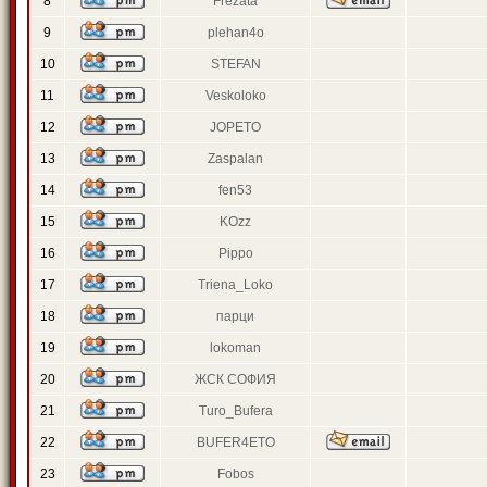
8
Frezata
9
plehan4o
10
STEFAN
11
Veskoloko
12
JOPETO
13
Zaspalan
14
fen53
15
KOzz
16
Pippo
17
Triena_Loko
18
парци
19
lokoman
20
ЖСК СОФИЯ
21
Turo_Bufera
22
BUFER4ETO
23
Fobos