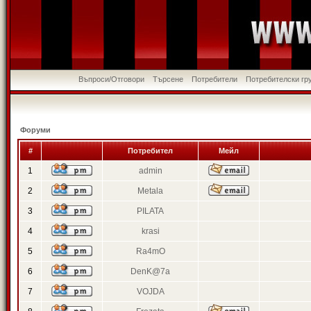
Въпроси/Отговори
Търсене
Потребители
Потребителски гр
Форуми
#
Потребител
Мейл
1
admin
2
Metala
3
PILATA
4
krasi
5
Ra4mO
6
DenK@7a
7
VOJDA