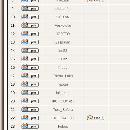
8
Frezata
9
plehan4o
10
STEFAN
11
Veskoloko
12
JOPETO
13
Zaspalan
14
fen53
15
KOzz
16
Pippo
17
Triena_Loko
18
парци
19
lokoman
20
ЖСК СОФИЯ
21
Turo_Bufera
22
BUFER4ETO
23
Fobos