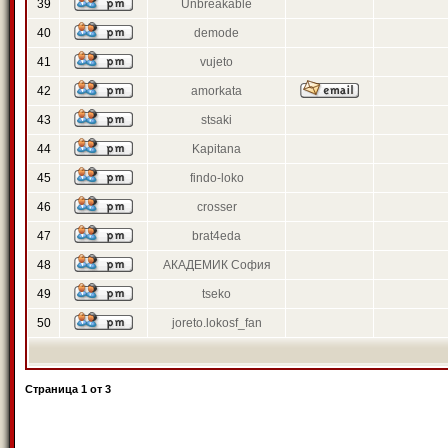
39
Unbreakable
40
demode
41
vujeto
42
amorkata
43
stsaki
44
Kapitana
45
findo-loko
46
crosser
47
brat4eda
48
АКАДЕМИК София
49
tseko
50
joreto.lokosf_fan
Страница
1
от
3