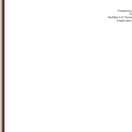
Powered by
Tr
RedSilver 1.01 Them
Images were