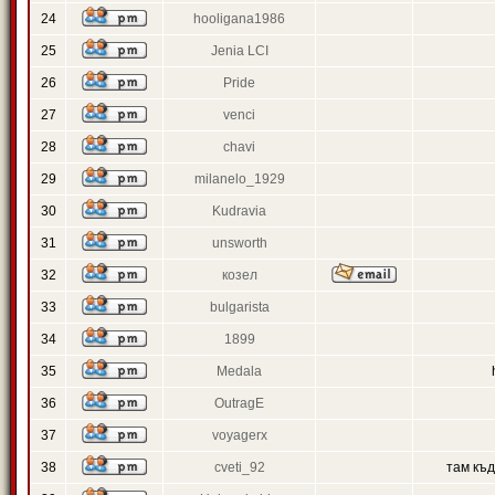
24
hooligana1986
25
Jenia LCI
26
Pride
27
venci
28
chavi
29
milanelo_1929
30
Kudravia
31
unsworth
32
козел
33
bulgarista
34
1899
35
Medala
36
OutragE
37
voyagerx
38
cveti_92
там къ