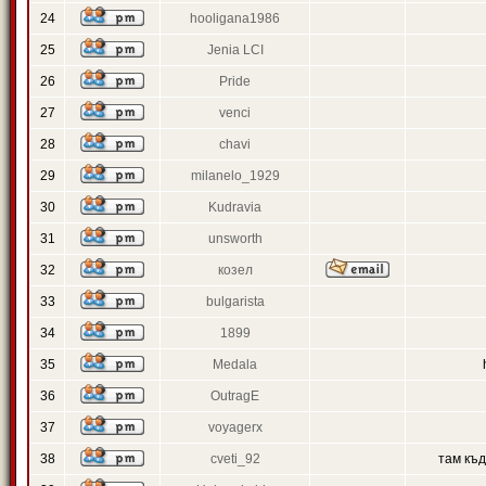
24
hooligana1986
25
Jenia LCI
26
Pride
27
venci
28
chavi
29
milanelo_1929
30
Kudravia
31
unsworth
32
козел
33
bulgarista
34
1899
35
Medala
36
OutragE
37
voyagerx
38
cveti_92
там къ