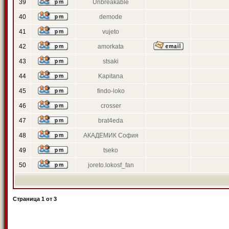
39
Unbreakable
40
demode
41
vujeto
42
amorkata
43
stsaki
44
Kapitana
45
findo-loko
46
crosser
47
brat4eda
48
АКАДЕМИК София
49
tseko
50
joreto.lokosf_fan
Страница
1
от
3