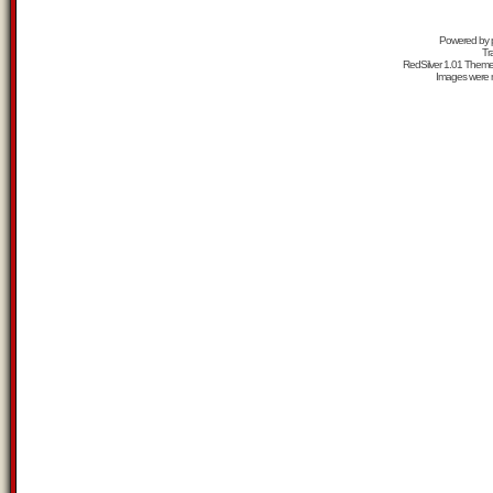
Powered by
Tr
RedSilver 1.01 Them
Images were