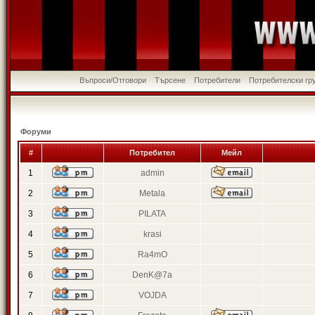
Въпроси/Отговори
Търсене
Потребители
Потребителски гр
Форуми
#
Потребител
Мейл
1
admin
2
Metala
3
PILATA
4
krasi
5
Ra4mO
6
DenK@7a
7
VOJDA