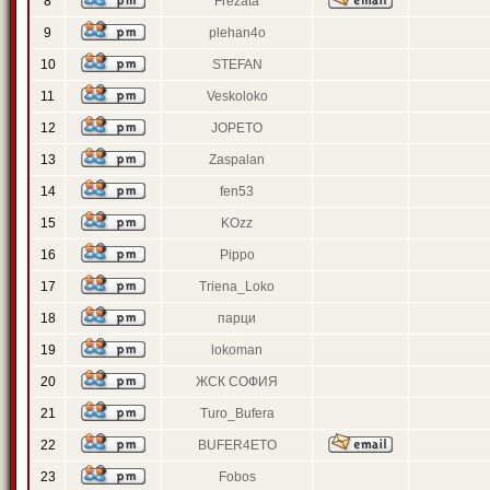
8
Frezata
9
plehan4o
10
STEFAN
11
Veskoloko
12
JOPETO
13
Zaspalan
14
fen53
15
KOzz
16
Pippo
17
Triena_Loko
18
парци
19
lokoman
20
ЖСК СОФИЯ
21
Turo_Bufera
22
BUFER4ETO
23
Fobos