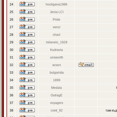
24
hooligana1986
25
Jenia LCI
26
Pride
27
venci
28
chavi
29
milanelo_1929
30
Kudravia
31
unsworth
32
козел
33
bulgarista
34
1899
35
Medala
36
OutragE
37
voyagerx
38
cveti_92
там къ