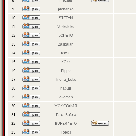
8
Frezata
9
plehan4o
10
STEFAN
11
Veskoloko
12
JOPETO
13
Zaspalan
14
fen53
15
KOzz
16
Pippo
17
Triena_Loko
18
парци
19
lokoman
20
ЖСК СОФИЯ
21
Turo_Bufera
22
BUFER4ETO
23
Fobos