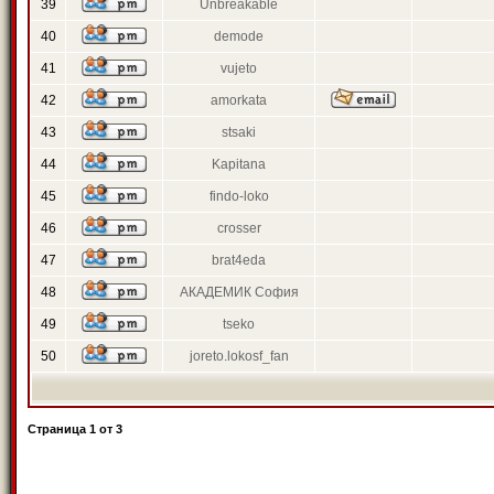
39
Unbreakable
40
demode
41
vujeto
42
amorkata
43
stsaki
44
Kapitana
45
findo-loko
46
crosser
47
brat4eda
48
АКАДЕМИК София
49
tseko
50
joreto.lokosf_fan
Страница
1
от
3