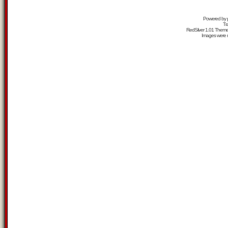
Powered by
Tr
RedSilver 1.01 Them
Images were