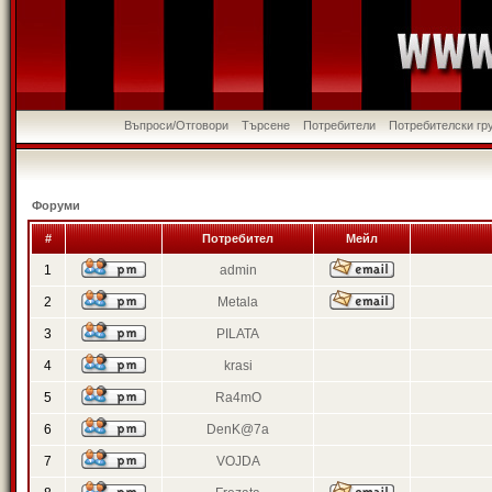
Въпроси/Отговори
Търсене
Потребители
Потребителски гр
Форуми
#
Потребител
Мейл
1
admin
2
Metala
3
PILATA
4
krasi
5
Ra4mO
6
DenK@7a
7
VOJDA