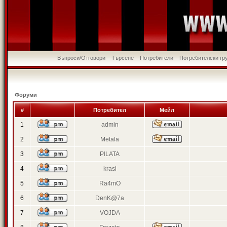
Въпроси/Отговори
Търсене
Потребители
Потребителски гр
Форуми
#
Потребител
Мейл
1
admin
2
Metala
3
PILATA
4
krasi
5
Ra4mO
6
DenK@7a
7
VOJDA