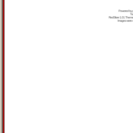
Powered by
Tr
RedSilver 1.01 Them
Images were