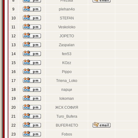
8
Frezata
9
plehan4o
10
STEFAN
11
Veskoloko
12
JOPETO
13
Zaspalan
14
fen53
15
KOzz
16
Pippo
17
Triena_Loko
18
парци
19
lokoman
20
ЖСК СОФИЯ
21
Turo_Bufera
22
BUFER4ETO
23
Fobos