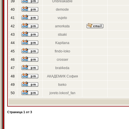
39
Unbreakable
40
demode
41
vujeto
42
amorkata
43
stsaki
44
Kapitana
45
findo-loko
46
crosser
47
brat4eda
48
АКАДЕМИК София
49
tseko
50
joreto.lokosf_fan
Страница
1
от
3