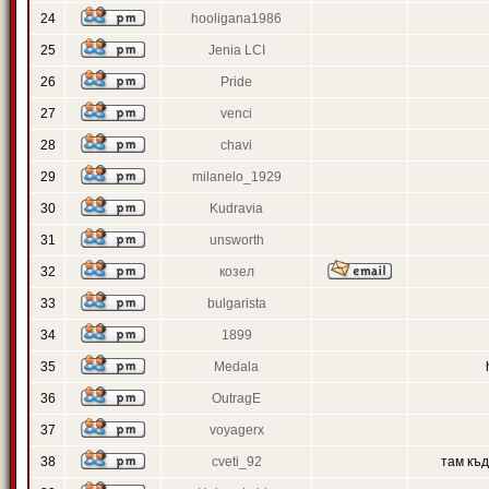
24
hooligana1986
25
Jenia LCI
26
Pride
27
venci
28
chavi
29
milanelo_1929
30
Kudravia
31
unsworth
32
козел
33
bulgarista
34
1899
35
Medala
36
OutragE
37
voyagerx
38
cveti_92
там къ