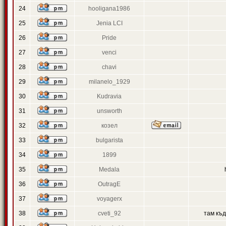
24
hooligana1986
25
Jenia LCI
26
Pride
27
venci
28
chavi
29
milanelo_1929
30
Kudravia
31
unsworth
32
козел
33
bulgarista
34
1899
35
Medala
36
OutragE
37
voyagerx
38
cveti_92
там къ