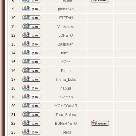
8
Frezata
9
plehan4o
10
STEFAN
11
Veskoloko
12
JOPETO
13
Zaspalan
14
fen53
15
KOzz
16
Pippo
17
Triena_Loko
18
парци
19
lokoman
20
ЖСК СОФИЯ
21
Turo_Bufera
22
BUFER4ETO
23
Fobos