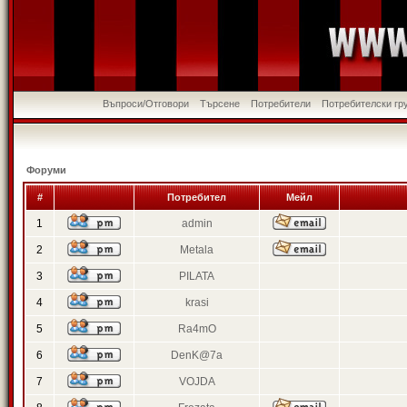
Въпроси/Отговори
Търсене
Потребители
Потребителски гр
Форуми
#
Потребител
Мейл
1
admin
2
Metala
3
PILATA
4
krasi
5
Ra4mO
6
DenK@7a
7
VOJDA