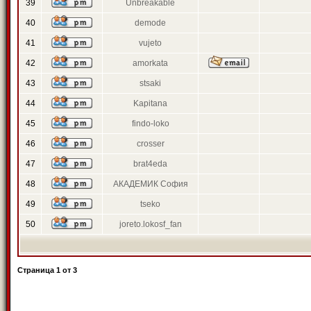
39
Unbreakable
40
demode
41
vujeto
42
amorkata
43
stsaki
44
Kapitana
45
findo-loko
46
crosser
47
brat4eda
48
АКАДЕМИК София
49
tseko
50
joreto.lokosf_fan
Страница
1
от
3