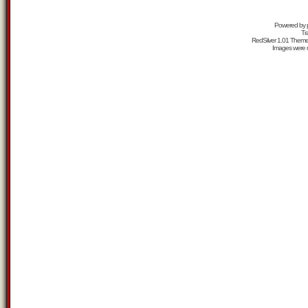
Powered by
Tr
RedSilver 1.01 Them
Images were