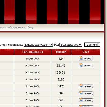
идите съобщенията си
Вход
етод на сортиране:
Ред
Регистриран на
Мнения
Сайт
424
30 Авг 2006
34349
31 Авг 2006
15471
31 Авг 2006
1190
31 Авг 2006
4475
31 Авг 2006
587
31 Авг 2006
641
31 Авг 2006