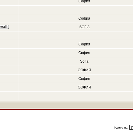
София
София
SOFIA
София
София
Sofia
СОФИЯ
София
СОФИЯ
Идете на: