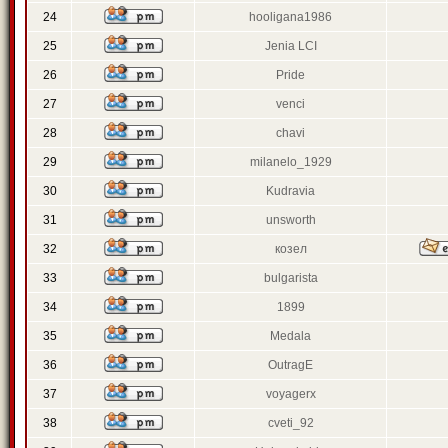
24
hooligana1986
25
Jenia LCI
26
Pride
27
venci
28
chavi
29
milanelo_1929
30
Kudravia
31
unsworth
32
козел
33
bulgarista
34
1899
35
Medala
36
OutragE
37
voyagerx
38
cveti_92