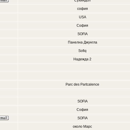
Сухиндол
софия
USA
София
SOFIA
Панелна Джунгла
Sofiq
Надежда 2
Parc des Partcalence
SOFIA
София
SOFIA
около Марс