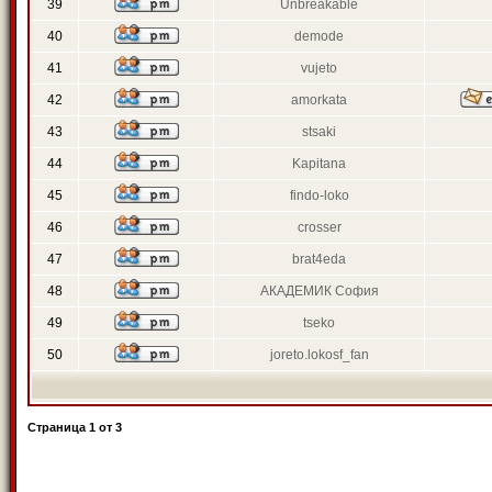
39
Unbreakable
40
demode
41
vujeto
42
amorkata
43
stsaki
44
Kapitana
45
findo-loko
46
crosser
47
brat4eda
48
АКАДЕМИК София
49
tseko
50
joreto.lokosf_fan
Страница
1
от
3