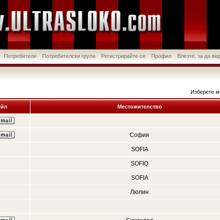
Потребители
Потребителски групи
Регистрирайте се
Профил
Влезте, за да в
Изберете м
йл
Местожителство
София
SOFIA
SOFIQ
SOFIA
Люлин