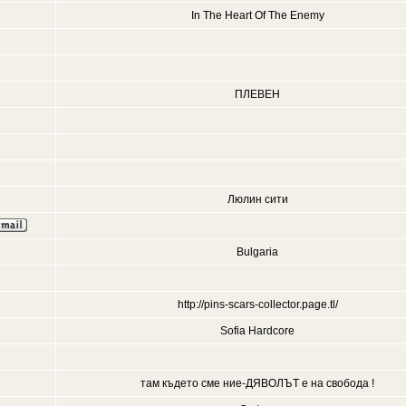
In The Heart Of The Enemy
ПЛЕВЕН
Люлин сити
Bulgaria
http://pins-scars-collector.page.tl/
Sofia Hardcore
там където сме ние-ДЯВОЛЪТ е на свобода !