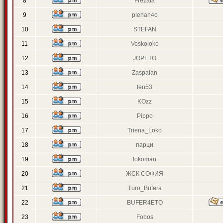
8
Frezata
9
plehan4o
10
STEFAN
11
Veskoloko
12
JOPETO
13
Zaspalan
14
fen53
15
KOzz
16
Pippo
17
Triena_Loko
18
парци
19
lokoman
20
ЖСК СОФИЯ
21
Turo_Bufera
22
BUFER4ETO
23
Fobos