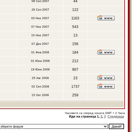
44
08 Сеп 2007
122
26 Сеп 2007
1163
03 Ное 2007
543
07 Ное 2007
13
10 Ное 2007
156
07 Дек 2007
184
01 Фев 2008
212
01 Юни 2008
907
19 Юни 2008
23
25 Авг 2008
1737
02 Сеп 2008
259
15 Окт 2008
Часовете са според зоната GMT + 2 Часа
Иди на страница
1
,
2
,
3
Следваща