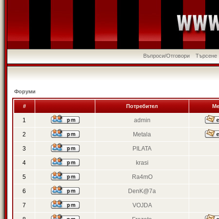
Въпроси/Отговори
Търсене
Форуми
#
Потребител
Ме
1
admin
2
Metala
3
PILATA
4
krasi
5
Ra4mO
6
DenK@7a
7
VOJDA