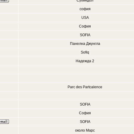
Сухиндол
софия
USA
София
SOFIA
Панелна Джунгла
Sofiq
Надежда 2
Parc des Partcalence
SOFIA
София
SOFIA
около Марс