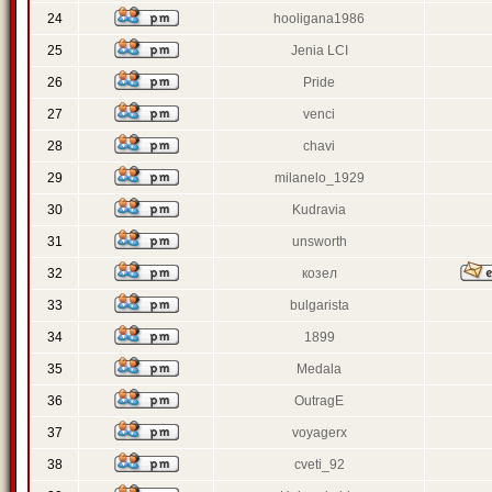
24
hooligana1986
25
Jenia LCI
26
Pride
27
venci
28
chavi
29
milanelo_1929
30
Kudravia
31
unsworth
32
козел
33
bulgarista
34
1899
35
Medala
36
OutragE
37
voyagerx
38
cveti_92