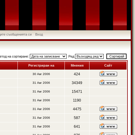
идите съобщенията си
Вход
етод на сортиране:
Ред
Регистриран на
Мнения
Сайт
424
30 Авг 2006
34349
31 Авг 2006
15471
31 Авг 2006
1190
31 Авг 2006
4475
31 Авг 2006
587
31 Авг 2006
641
31 Авг 2006