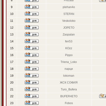
8
Frezata
9
plehan4o
10
STEFAN
11
Veskoloko
12
JOPETO
13
Zaspalan
14
fen53
15
KOzz
16
Pippo
17
Triena_Loko
18
парци
19
lokoman
20
ЖСК СОФИЯ
21
Turo_Bufera
22
BUFER4ETO
23
Fobos