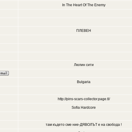
In The Heart Of The Enemy
ПЛЕВЕН
Люлин сити
Bulgaria
http://pins-scars-collector.page.tl/
Sofia Hardcore
там където сме ние-ДЯВОЛЪТ е на свобода !