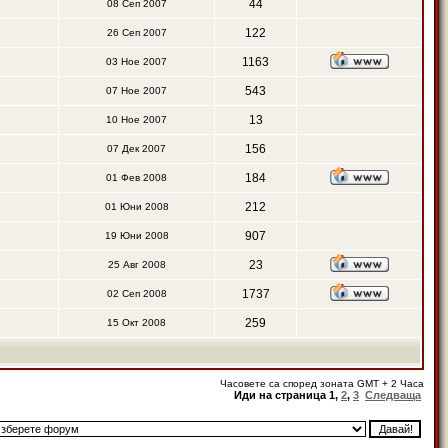
44
08 Сеп 2007
122
26 Сеп 2007
1163
03 Ное 2007
543
07 Ное 2007
13
10 Ное 2007
156
07 Дек 2007
184
01 Фев 2008
212
01 Юни 2008
907
19 Юни 2008
23
25 Авг 2008
1737
02 Сеп 2008
259
15 Окт 2008
Часовете са според зоната GMT + 2 Часа
Иди на страница
1
,
2
,
3
Следваща