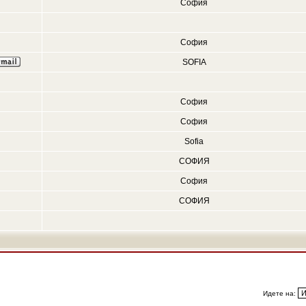
София
София
SOFIA
София
София
Sofia
СОФИЯ
София
СОФИЯ
Идете на: