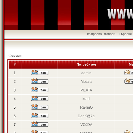
Въпроси/Отговори
Търсене
Форуми
#
Потребител
Ме
1
admin
2
Metala
3
PILATA
4
krasi
5
Ra4mO
6
DenK@7a
7
VOJDA