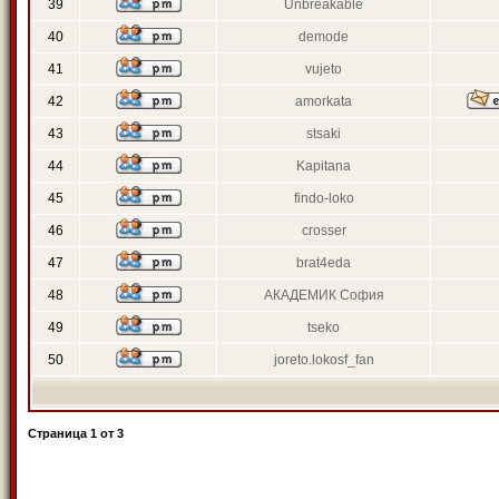
39
Unbreakable
40
demode
41
vujeto
42
amorkata
43
stsaki
44
Kapitana
45
findo-loko
46
crosser
47
brat4eda
48
АКАДЕМИК София
49
tseko
50
joreto.lokosf_fan
Страница
1
от
3