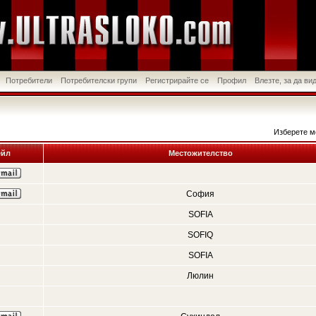
Потребители
Потребителски групи
Регистрирайте се
Профил
Влезте, за да в
Изберете м
йл
Местожителство
София
SOFIA
SOFIQ
SOFIA
Люлин