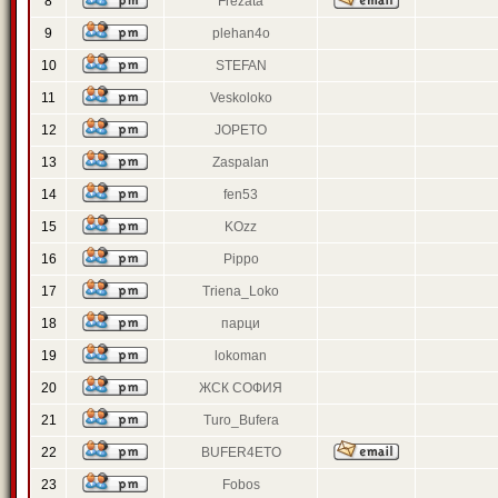
8
Frezata
9
plehan4o
10
STEFAN
11
Veskoloko
12
JOPETO
13
Zaspalan
14
fen53
15
KOzz
16
Pippo
17
Triena_Loko
18
парци
19
lokoman
20
ЖСК СОФИЯ
21
Turo_Bufera
22
BUFER4ETO
23
Fobos