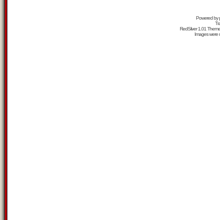
Powered by
Tr
RedSilver 1.01 Them
Images were