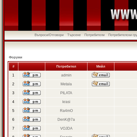
Въпроси/Отговори
Търсене
Потребители
Потребителски гр
Форуми
#
Потребител
Мейл
1
admin
2
Metala
3
PILATA
4
krasi
5
Ra4mO
6
DenK@7a
7
VOJDA