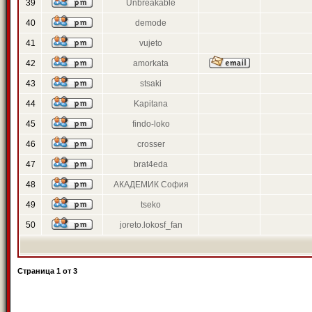
39
Unbreakable
40
demode
41
vujeto
42
amorkata
43
stsaki
44
Kapitana
45
findo-loko
46
crosser
47
brat4eda
48
АКАДЕМИК София
49
tseko
50
joreto.lokosf_fan
Страница
1
от
3