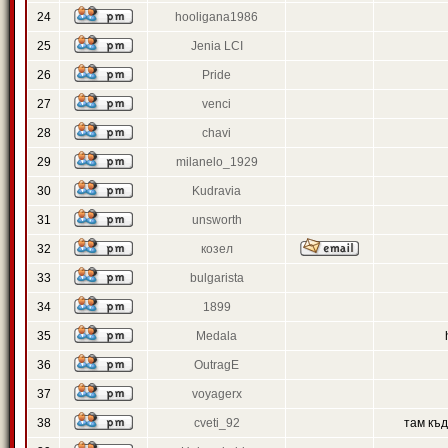
24
hooligana1986
25
Jenia LCI
26
Pride
27
venci
28
chavi
29
milanelo_1929
30
Kudravia
31
unsworth
32
козел
33
bulgarista
34
1899
35
Medala
36
OutragE
37
voyagerx
38
cveti_92
там къ