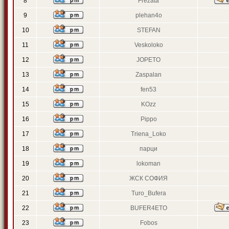
8
Frezata
9
plehan4o
10
STEFAN
11
Veskoloko
12
JOPETO
13
Zaspalan
14
fen53
15
KOzz
16
Pippo
17
Triena_Loko
18
парци
19
lokoman
20
ЖСК СОФИЯ
21
Turo_Bufera
22
BUFER4ETO
23
Fobos