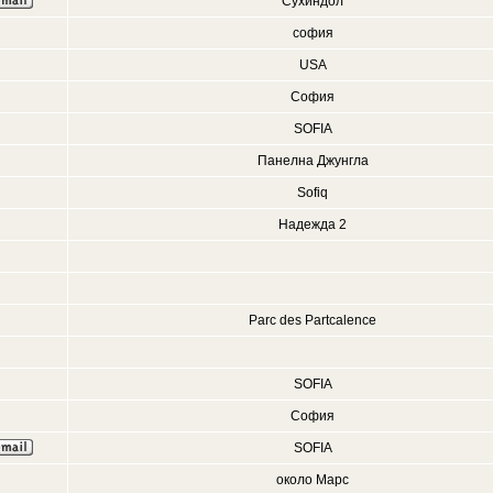
Сухиндол
софия
USA
София
SOFIA
Панелна Джунгла
Sofiq
Надежда 2
Parc des Partcalence
SOFIA
София
SOFIA
около Марс