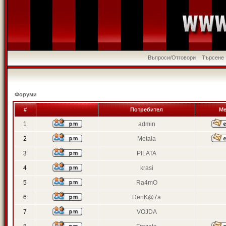
Въпроси/Отговори
Търсене
Форуми
#
Потребител
Ме
1
admin
2
Metala
3
PILATA
4
krasi
5
Ra4mO
6
DenK@7a
7
VOJDA