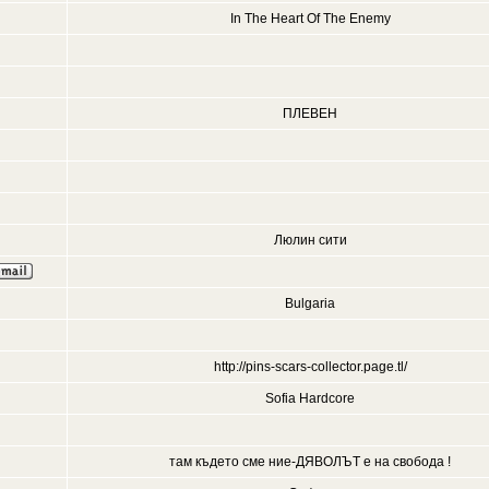
In The Heart Of The Enemy
ПЛЕВЕН
Люлин сити
Bulgaria
http://pins-scars-collector.page.tl/
Sofia Hardcore
там където сме ние-ДЯВОЛЪТ е на свобода !