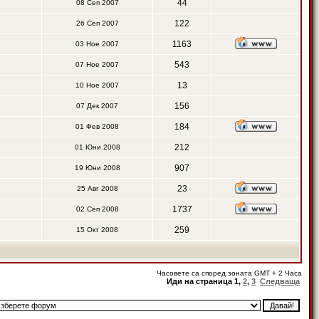
44
08 Сеп 2007
122
26 Сеп 2007
1163
03 Ное 2007
543
07 Ное 2007
13
10 Ное 2007
156
07 Дек 2007
184
01 Фев 2008
212
01 Юни 2008
907
19 Юни 2008
23
25 Авг 2008
1737
02 Сеп 2008
259
15 Окт 2008
Часовете са според зоната GMT + 2 Часа
Иди на страница
1
,
2
,
3
Следваща