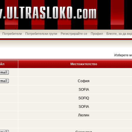
Потребители
Потребителски групи
Регистрирайте се
Профил
Влезте, за да в
Изберете м
йл
Местожителство
София
SOFIA
SOFIQ
SOFIA
Люлин