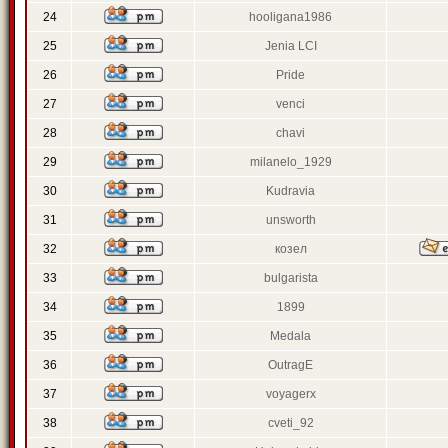
24
hooligana1986
25
Jenia LCI
26
Pride
27
venci
28
chavi
29
milanelo_1929
30
Kudravia
31
unsworth
32
козел
33
bulgarista
34
1899
35
Medala
36
OutragE
37
voyagerx
38
cveti_92