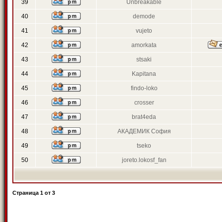
39
Unbreakable
40
demode
41
vujeto
42
amorkata
43
stsaki
44
Kapitana
45
findo-loko
46
crosser
47
brat4eda
48
АКАДЕМИК София
49
tseko
50
joreto.lokosf_fan
Страница
1
от
3