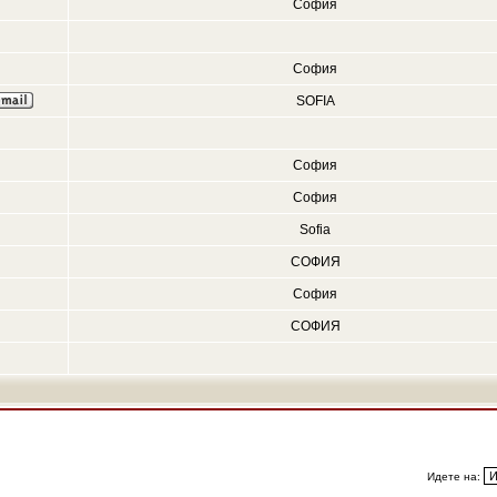
София
София
SOFIA
София
София
Sofia
СОФИЯ
София
СОФИЯ
Идете на: