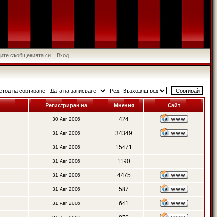
идите съобщенията си
Вход
етод на сортиране:
Ред
Регистриран на
Мнения
Сайт
424
30 Авг 2006
34349
31 Авг 2006
15471
31 Авг 2006
1190
31 Авг 2006
4475
31 Авг 2006
587
31 Авг 2006
641
31 Авг 2006