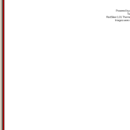
Powered by
Tr
RedSilver 1.01 Them
Images were