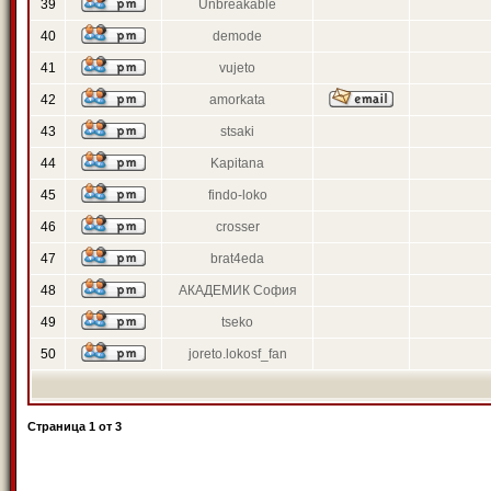
39
Unbreakable
40
demode
41
vujeto
42
amorkata
43
stsaki
44
Kapitana
45
findo-loko
46
crosser
47
brat4eda
48
АКАДЕМИК София
49
tseko
50
joreto.lokosf_fan
Страница
1
от
3