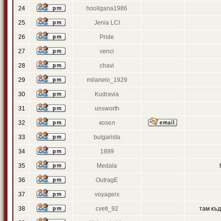
24
hooligana1986
25
Jenia LCI
26
Pride
27
venci
28
chavi
29
milanelo_1929
30
Kudravia
31
unsworth
32
козел
33
bulgarista
34
1899
35
Medala
36
OutragE
37
voyagerx
38
cveti_92
там къ