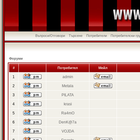
Въпроси/Отговори
Търсене
Потребители
Потребителски гр
Форуми
#
Потребител
Мейл
1
admin
2
Metala
3
PILATA
4
krasi
5
Ra4mO
6
DenK@7a
7
VOJDA