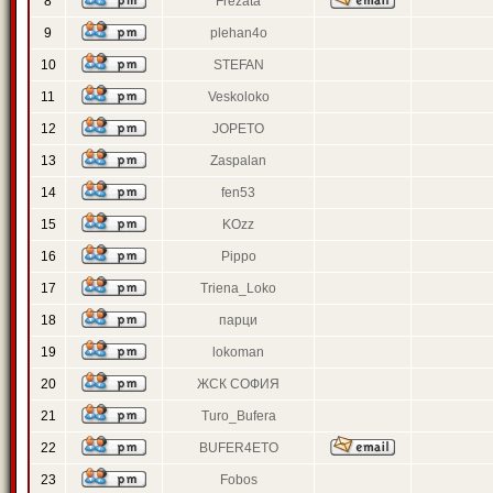
8
Frezata
9
plehan4o
10
STEFAN
11
Veskoloko
12
JOPETO
13
Zaspalan
14
fen53
15
KOzz
16
Pippo
17
Triena_Loko
18
парци
19
lokoman
20
ЖСК СОФИЯ
21
Turo_Bufera
22
BUFER4ETO
23
Fobos