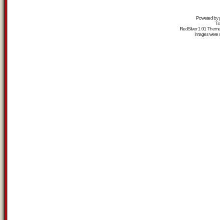
Powered by
Tr
RedSilver 1.01 Them
Images were