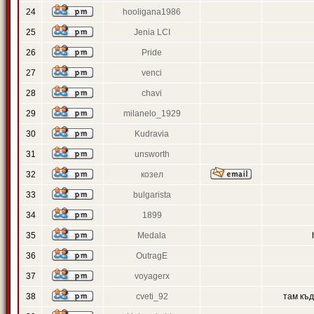
24
hooligana1986
25
Jenia LCI
26
Pride
27
venci
28
chavi
29
milanelo_1929
30
Kudravia
31
unsworth
32
козел
33
bulgarista
34
1899
35
Medala
36
OutragE
37
voyagerx
38
cveti_92
там къ