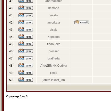
39
Unbreakable
40
demode
41
vujeto
42
amorkata
43
stsaki
44
Kapitana
45
findo-loko
46
crosser
47
brat4eda
48
АКАДЕМИК София
49
tseko
50
joreto.lokosf_fan
Страница
1
от
3