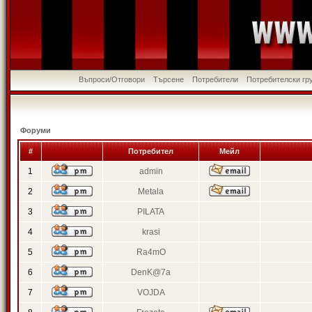
Въпроси/Отговори
Търсене
Потребители
Потребителски гр
Форуми
#
Потребител
Мейл
1
admin
2
Metala
3
PILATA
4
krasi
5
Ra4mO
6
DenK@7a
7
VOJDA