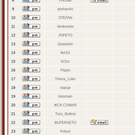
8
Frezata
9
plehan4o
10
STEFAN
11
Veskoloko
12
JOPETO
13
Zaspalan
14
fen53
15
KOzz
16
Pippo
17
Triena_Loko
18
парци
19
lokoman
20
ЖСК СОФИЯ
21
Turo_Bufera
22
BUFER4ETO
23
Fobos