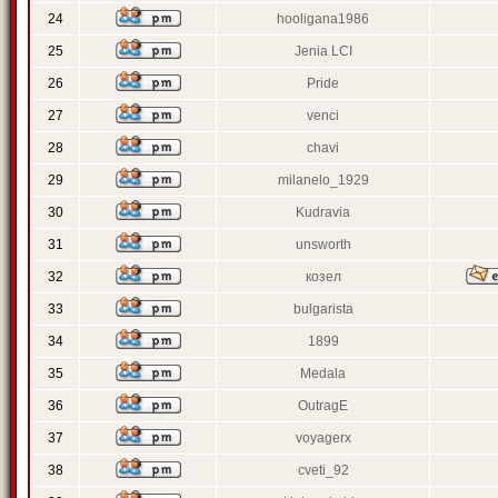
24
hooligana1986
25
Jenia LCI
26
Pride
27
venci
28
chavi
29
milanelo_1929
30
Kudravia
31
unsworth
32
козел
33
bulgarista
34
1899
35
Medala
36
OutragE
37
voyagerx
38
cveti_92