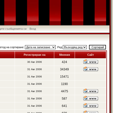
идите съобщенията си
Вход
етод на сортиране:
Ред
Регистриран на
Мнения
Сайт
424
30 Авг 2006
34349
31 Авг 2006
15471
31 Авг 2006
1190
31 Авг 2006
4475
31 Авг 2006
587
31 Авг 2006
641
31 Авг 2006