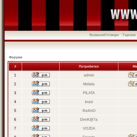
Въпроси/Отговори
Търсене
Форуми
#
Потребител
Ме
1
admin
2
Metala
3
PILATA
4
krasi
5
Ra4mO
6
DenK@7a
7
VOJDA