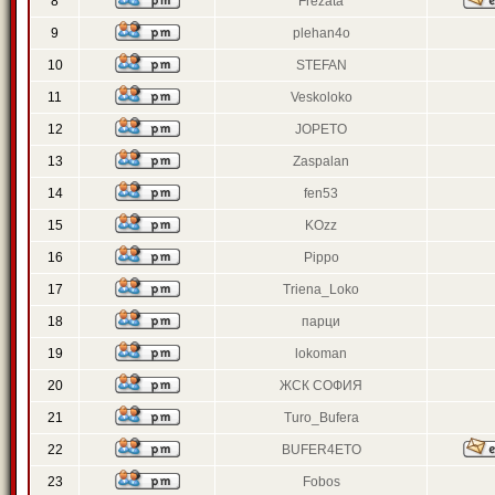
8
Frezata
9
plehan4o
10
STEFAN
11
Veskoloko
12
JOPETO
13
Zaspalan
14
fen53
15
KOzz
16
Pippo
17
Triena_Loko
18
парци
19
lokoman
20
ЖСК СОФИЯ
21
Turo_Bufera
22
BUFER4ETO
23
Fobos