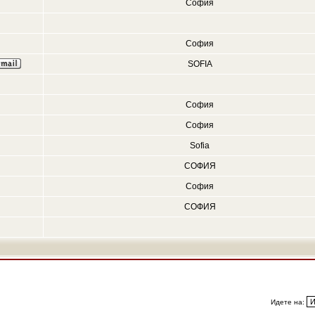
София
София
SOFIA
София
София
Sofia
СОФИЯ
София
СОФИЯ
Идете на: