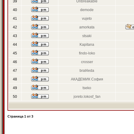
39
Unbreakable
40
demode
41
vujeto
42
amorkata
43
stsaki
44
Kapitana
45
findo-loko
46
crosser
47
brat4eda
48
АКАДЕМИК София
49
tseko
50
joreto.lokosf_fan
Страница
1
от
3