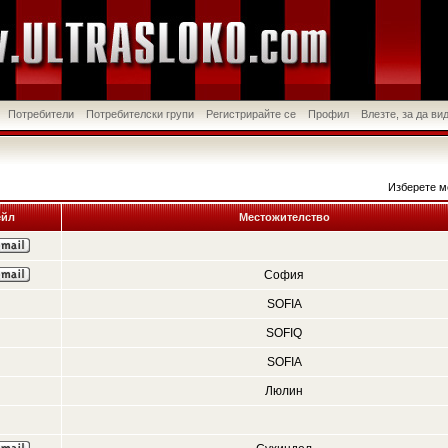
Потребители
Потребителски групи
Регистрирайте се
Профил
Влезте, за да в
Изберете м
йл
Местожителство
София
SOFIA
SOFIQ
SOFIA
Люлин