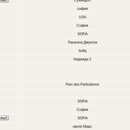
Сухиндол
софия
USA
София
SOFIA
Панелна Джунгла
Sofiq
Надежда 2
Parc des Partcalence
SOFIA
София
SOFIA
около Марс