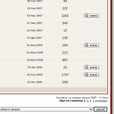
44
08 Сеп 2007
122
26 Сеп 2007
1163
03 Ное 2007
543
07 Ное 2007
13
10 Ное 2007
156
07 Дек 2007
184
01 Фев 2008
212
01 Юни 2008
907
19 Юни 2008
23
25 Авг 2008
1737
02 Сеп 2008
259
15 Окт 2008
Часовете са според зоната GMT + 2 Часа
Иди на страница
1
,
2
,
3
Следваща