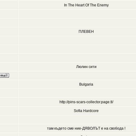
In The Heart Of The Enemy
ПЛЕВЕН
Люлин сити
Bulgaria
http://pins-scars-collector.page.tl/
Sofia Hardcore
там където сме ние-ДЯВОЛЪТ е на свобода !