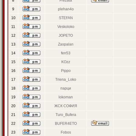
8
Frezata
9
plehan4o
10
STEFAN
11
Veskoloko
12
JOPETO
13
Zaspalan
14
fen53
15
KOzz
16
Pippo
17
Triena_Loko
18
парци
19
lokoman
20
ЖСК СОФИЯ
21
Turo_Bufera
22
BUFER4ETO
23
Fobos