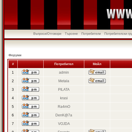
Въпроси/Отговори
Търсене
Потребители
Потребителски гр
Форуми
#
Потребител
Мейл
1
admin
2
Metala
3
PILATA
4
krasi
5
Ra4mO
6
DenK@7a
7
VOJDA