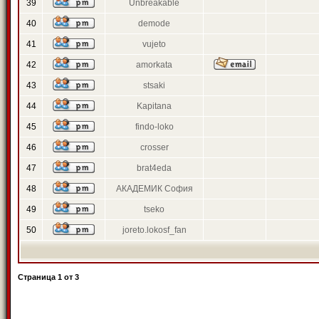
39
Unbreakable
40
demode
41
vujeto
42
amorkata
43
stsaki
44
Kapitana
45
findo-loko
46
crosser
47
brat4eda
48
АКАДЕМИК София
49
tseko
50
joreto.lokosf_fan
Страница
1
от
3