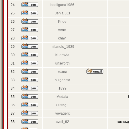
24
hooligana1986
25
Jenia LCI
26
Pride
27
venci
28
chavi
29
milanelo_1929
30
Kudravia
31
unsworth
32
козел
33
bulgarista
34
1899
35
Medala
36
OutragE
37
voyagerx
38
cveti_92
там къ