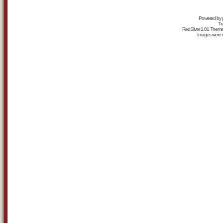
Powered by
Tr
RedSilver 1.01 Them
Images were