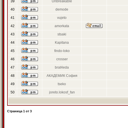
39
Unbreakable
40
demode
41
vujeto
42
amorkata
43
stsaki
44
Kapitana
45
findo-loko
46
crosser
47
brat4eda
48
АКАДЕМИК София
49
tseko
50
joreto.lokosf_fan
Страница
1
от
3