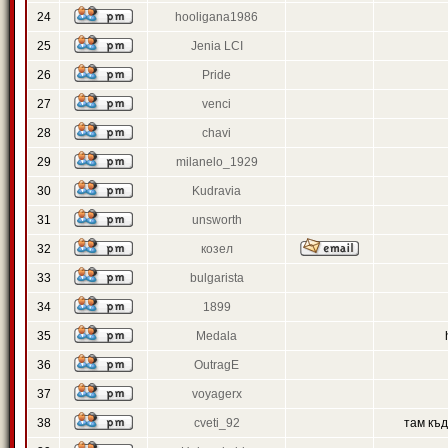
24
hooligana1986
25
Jenia LCI
26
Pride
27
venci
28
chavi
29
milanelo_1929
30
Kudravia
31
unsworth
32
козел
33
bulgarista
34
1899
35
Medala
36
OutragE
37
voyagerx
38
cveti_92
там къ