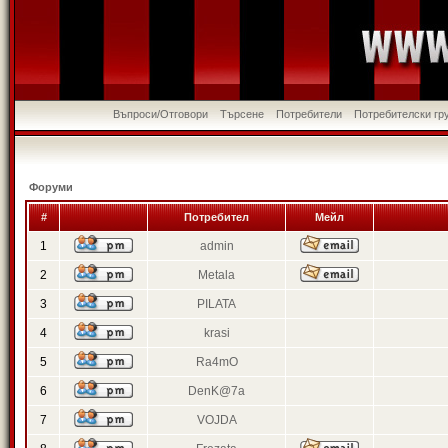
Въпроси/Отговори
Търсене
Потребители
Потребителски гр
Форуми
#
Потребител
Мейл
1
admin
2
Metala
3
PILATA
4
krasi
5
Ra4mO
6
DenK@7a
7
VOJDA