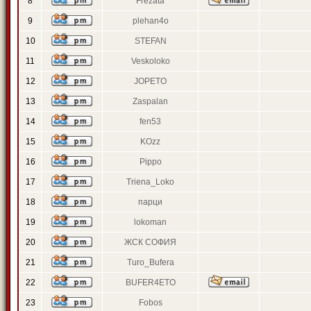
8
Frezata
9
plehan4o
10
STEFAN
11
Veskoloko
12
JOPETO
13
Zaspalan
14
fen53
15
KOzz
16
Pippo
17
Triena_Loko
18
парци
19
lokoman
20
ЖСК СОФИЯ
21
Turo_Bufera
22
BUFER4ETO
23
Fobos