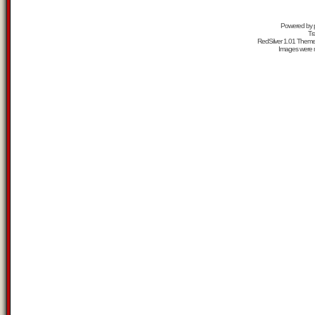
Powered by
Tr
RedSilver 1.01 Them
Images were