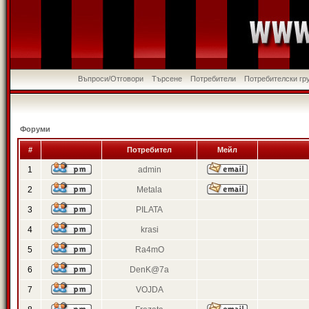
Въпроси/Отговори
Търсене
Потребители
Потребителски гр
Форуми
#
Потребител
Мейл
1
admin
2
Metala
3
PILATA
4
krasi
5
Ra4mO
6
DenK@7a
7
VOJDA