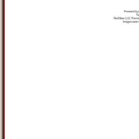
Powered by
Tr
RedSilver 1.01 Them
Images were