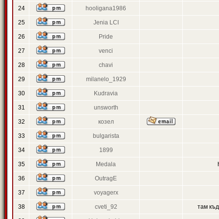
24
hooligana1986
25
Jenia LCI
26
Pride
27
venci
28
chavi
29
milanelo_1929
30
Kudravia
31
unsworth
32
козел
33
bulgarista
34
1899
35
Medala
36
OutragE
37
voyagerx
38
cveti_92
там къ