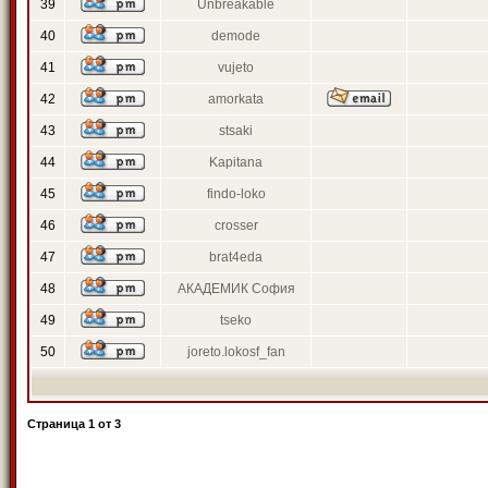
39
Unbreakable
40
demode
41
vujeto
42
amorkata
43
stsaki
44
Kapitana
45
findo-loko
46
crosser
47
brat4eda
48
АКАДЕМИК София
49
tseko
50
joreto.lokosf_fan
Страница
1
от
3