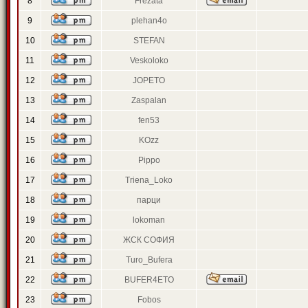
8
Frezata
9
plehan4o
10
STEFAN
11
Veskoloko
12
JOPETO
13
Zaspalan
14
fen53
15
KOzz
16
Pippo
17
Triena_Loko
18
парци
19
lokoman
20
ЖСК СОФИЯ
21
Turo_Bufera
22
BUFER4ETO
23
Fobos