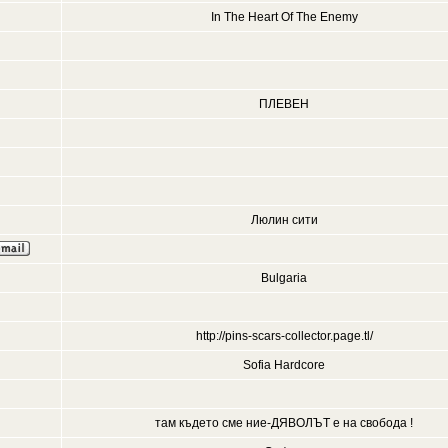
In The Heart Of The Enemy
ПЛЕВЕН
Люлин сити
Bulgaria
http://pins-scars-collector.page.tl/
Sofia Hardcore
там където сме ние-ДЯВОЛЪТ е на свобода !