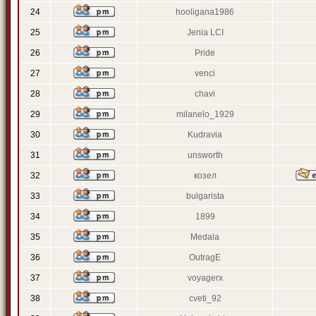
24
hooligana1986
25
Jenia LCI
26
Pride
27
venci
28
chavi
29
milanelo_1929
30
Kudravia
31
unsworth
32
козел
33
bulgarista
34
1899
35
Medala
36
OutragE
37
voyagerx
38
cveti_92