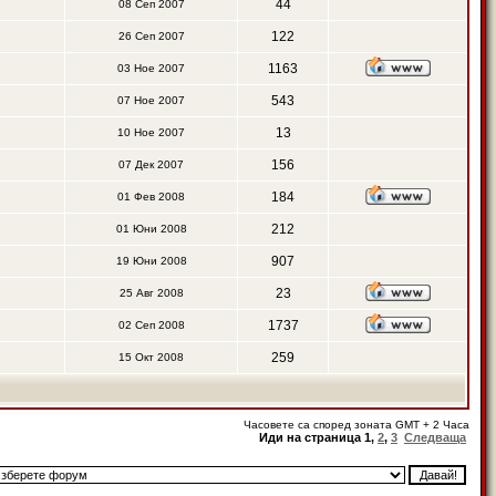
44
08 Сеп 2007
122
26 Сеп 2007
1163
03 Ное 2007
543
07 Ное 2007
13
10 Ное 2007
156
07 Дек 2007
184
01 Фев 2008
212
01 Юни 2008
907
19 Юни 2008
23
25 Авг 2008
1737
02 Сеп 2008
259
15 Окт 2008
Часовете са според зоната GMT + 2 Часа
Иди на страница
1
,
2
,
3
Следваща