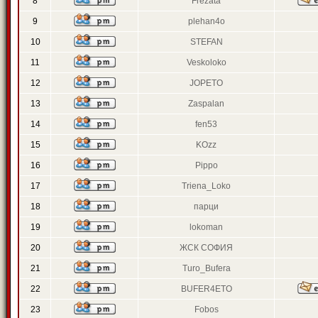
8
Frezata
9
plehan4o
10
STEFAN
11
Veskoloko
12
JOPETO
13
Zaspalan
14
fen53
15
KOzz
16
Pippo
17
Triena_Loko
18
парци
19
lokoman
20
ЖСК СОФИЯ
21
Turo_Bufera
22
BUFER4ETO
23
Fobos