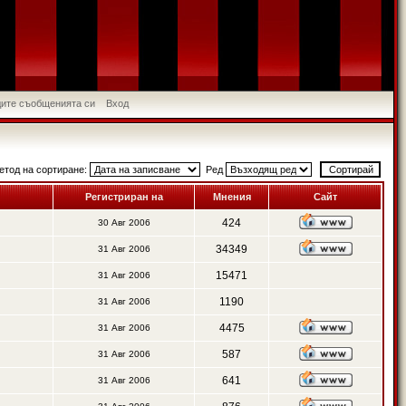
идите съобщенията си
Вход
етод на сортиране:
Ред
Регистриран на
Мнения
Сайт
424
30 Авг 2006
34349
31 Авг 2006
15471
31 Авг 2006
1190
31 Авг 2006
4475
31 Авг 2006
587
31 Авг 2006
641
31 Авг 2006