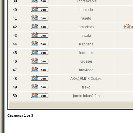
39
Unbreakable
40
demode
41
vujeto
42
amorkata
43
stsaki
44
Kapitana
45
findo-loko
46
crosser
47
brat4eda
48
АКАДЕМИК София
49
tseko
50
joreto.lokosf_fan
Страница
1
от
3