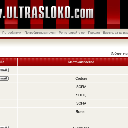
Потребители
Потребителски групи
Регистрирайте се
Профил
Влезте, за да в
Изберете м
йл
Местожителство
София
SOFIA
SOFIQ
SOFIA
Люлин