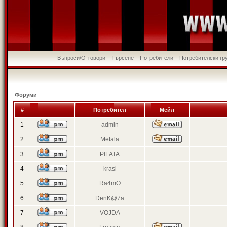
Въпроси/Отговори
Търсене
Потребители
Потребителски гр
Форуми
#
Потребител
Мейл
1
admin
2
Metala
3
PILATA
4
krasi
5
Ra4mO
6
DenK@7a
7
VOJDA