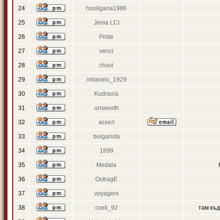
24
hooligana1986
25
Jenia LCI
26
Pride
27
venci
28
chavi
29
milanelo_1929
30
Kudravia
31
unsworth
32
козел
33
bulgarista
34
1899
35
Medala
36
OutragE
37
voyagerx
38
cveti_92
там къ