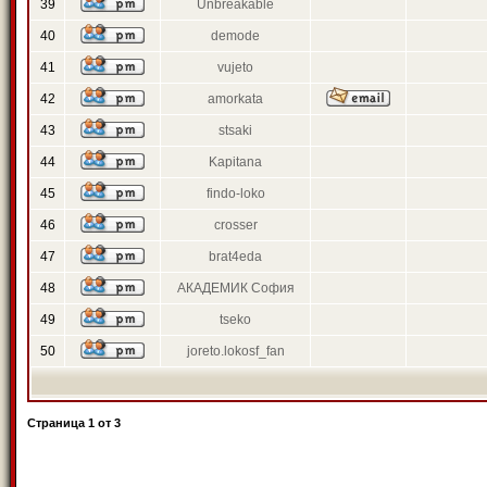
39
Unbreakable
40
demode
41
vujeto
42
amorkata
43
stsaki
44
Kapitana
45
findo-loko
46
crosser
47
brat4eda
48
АКАДЕМИК София
49
tseko
50
joreto.lokosf_fan
Страница
1
от
3