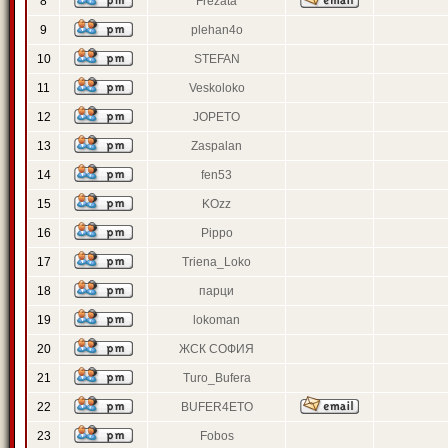
8
Frezata
9
plehan4o
10
STEFAN
11
Veskoloko
12
JOPETO
13
Zaspalan
14
fen53
15
KOzz
16
Pippo
17
Triena_Loko
18
парци
19
lokoman
20
ЖСК СОФИЯ
21
Turo_Bufera
22
BUFER4ETO
23
Fobos