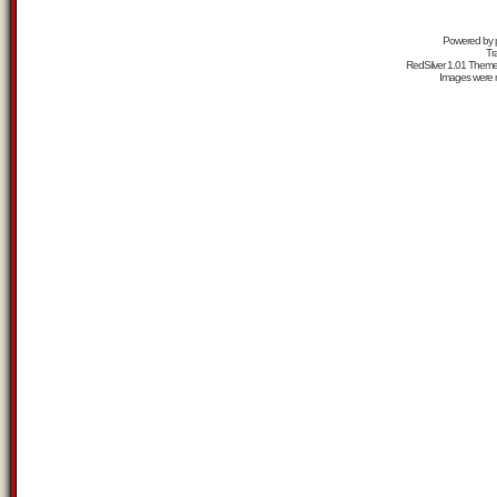
Powered by
Tr
RedSilver 1.01 Them
Images were