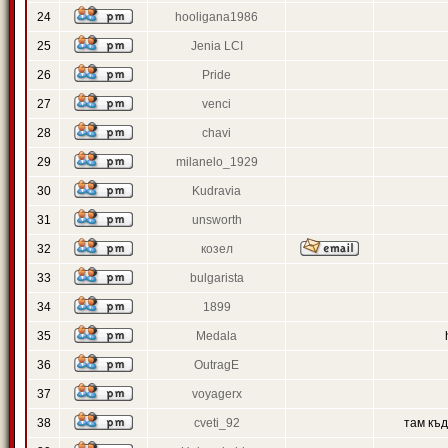
24
hooligana1986
25
Jenia LCI
26
Pride
27
venci
28
chavi
29
milanelo_1929
30
Kudravia
31
unsworth
32
козел
33
bulgarista
34
1899
35
Medala
36
OutragE
37
voyagerx
38
cveti_92
там къ