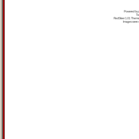
Powered by
Tr
RedSilver 1.01 Them
Images were