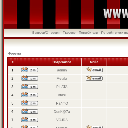
Въпроси/Отговори
Търсене
Потребители
Потребителски гр
Форуми
#
Потребител
Мейл
1
admin
2
Metala
3
PILATA
4
krasi
5
Ra4mO
6
DenK@7a
7
VOJDA