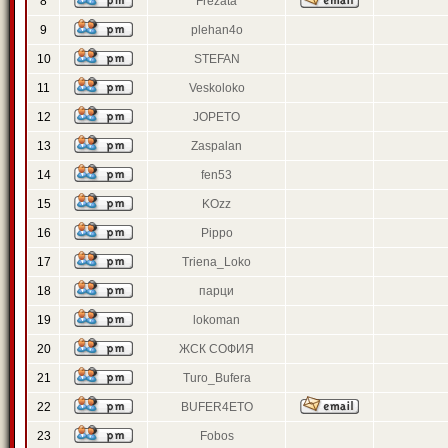
8
Frezata
9
plehan4o
10
STEFAN
11
Veskoloko
12
JOPETO
13
Zaspalan
14
fen53
15
KOzz
16
Pippo
17
Triena_Loko
18
парци
19
lokoman
20
ЖСК СОФИЯ
21
Turo_Bufera
22
BUFER4ETO
23
Fobos