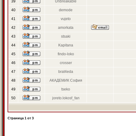
39
Unbreakable
40
demode
41
vujeto
42
amorkata
43
stsaki
44
Kapitana
45
findo-loko
46
crosser
47
brat4eda
48
АКАДЕМИК София
49
tseko
50
joreto.lokosf_fan
Страница
1
от
3