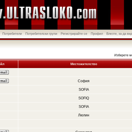
Потребители
Потребителски групи
Регистрирайте се
Профил
Влезте, за да в
Изберете м
йл
Местожителство
София
SOFIA
SOFIQ
SOFIA
Люлин