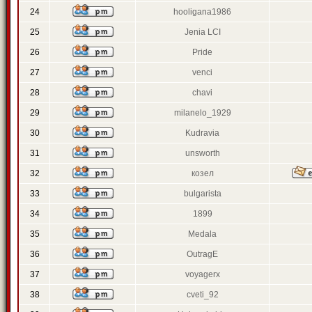
24
hooligana1986
25
Jenia LCI
26
Pride
27
venci
28
chavi
29
milanelo_1929
30
Kudravia
31
unsworth
32
козел
33
bulgarista
34
1899
35
Medala
36
OutragE
37
voyagerx
38
cveti_92