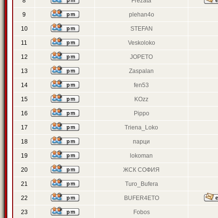
8
Frezata
9
plehan4o
10
STEFAN
11
Veskoloko
12
JOPETO
13
Zaspalan
14
fen53
15
KOzz
16
Pippo
17
Triena_Loko
18
парци
19
lokoman
20
ЖСК СОФИЯ
21
Turo_Bufera
22
BUFER4ETO
23
Fobos