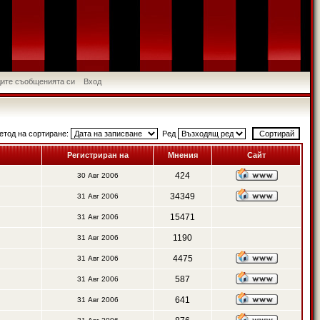
идите съобщенията си
Вход
етод на сортиране:
Ред
Регистриран на
Мнения
Сайт
424
30 Авг 2006
34349
31 Авг 2006
15471
31 Авг 2006
1190
31 Авг 2006
4475
31 Авг 2006
587
31 Авг 2006
641
31 Авг 2006