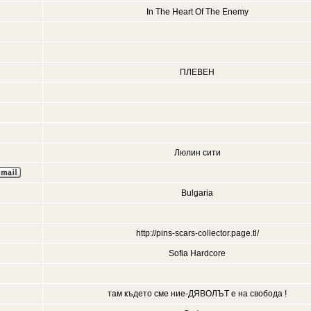
In The Heart Of The Enemy
ПЛЕВЕН
Люлин сити
Bulgaria
http://pins-scars-collector.page.tl/
Sofia Hardcore
там където сме ние-ДЯВОЛЪТ е на свобода !