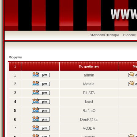
Въпроси/Отговори
Търсене
Форуми
#
Потребител
Ме
1
admin
2
Metala
3
PILATA
4
krasi
5
Ra4mO
6
DenK@7a
7
VOJDA