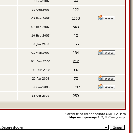
44
08 Сеп 2007
122
26 Сеп 2007
1163
03 Ное 2007
543
07 Ное 2007
13
10 Ное 2007
156
07 Дек 2007
184
01 Фев 2008
212
01 Юни 2008
907
19 Юни 2008
23
25 Авг 2008
1737
02 Сеп 2008
259
15 Окт 2008
Часовете са според зоната GMT + 2 Часа
Иди на страница
1
,
2
,
3
Следваща