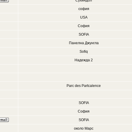
Сухиндол
софия
USA
София
SOFIA
Панелна Джунгла
Sofiq
Надежда 2
Parc des Partcalence
SOFIA
София
SOFIA
около Марс