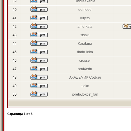
39
Unbreakable
40
demode
41
vujeto
42
amorkata
43
stsaki
44
Kapitana
45
findo-loko
46
crosser
47
brat4eda
48
АКАДЕМИК София
49
tseko
50
joreto.lokosf_fan
Страница
1
от
3