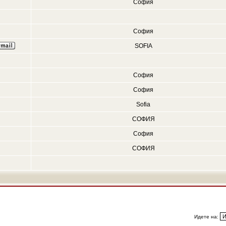
София
София
SOFIA
София
София
Sofia
СОФИЯ
София
СОФИЯ
Идете на: