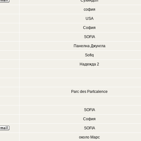
Сухиндол
софия
USA
София
SOFIA
Панелна Джунгла
Sofiq
Надежда 2
Parc des Partcalence
SOFIA
София
SOFIA
около Марс