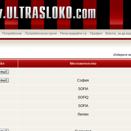
Потребители
Потребителски групи
Регистрирайте се
Профил
Влезте, за да в
Изберете м
йл
Местожителство
София
SOFIA
SOFIQ
SOFIA
Люлин