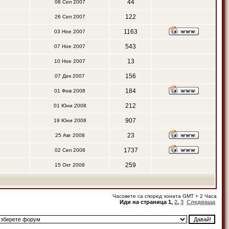
44
08 Сеп 2007
122
26 Сеп 2007
1163
03 Ное 2007
543
07 Ное 2007
13
10 Ное 2007
156
07 Дек 2007
184
01 Фев 2008
212
01 Юни 2008
907
19 Юни 2008
23
25 Авг 2008
1737
02 Сеп 2008
259
15 Окт 2008
Часовете са според зоната GMT + 2 Часа
Иди на страница
1
,
2
,
3
Следваща