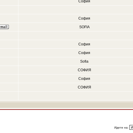
София
София
SOFIA
София
София
Sofia
СОФИЯ
София
СОФИЯ
Идете на: