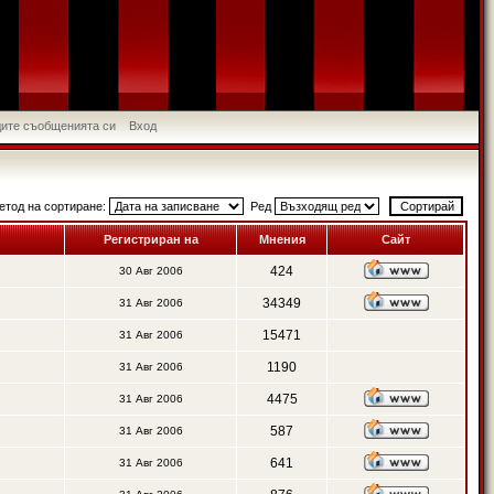
идите съобщенията си
Вход
етод на сортиране:
Ред
Регистриран на
Мнения
Сайт
424
30 Авг 2006
34349
31 Авг 2006
15471
31 Авг 2006
1190
31 Авг 2006
4475
31 Авг 2006
587
31 Авг 2006
641
31 Авг 2006