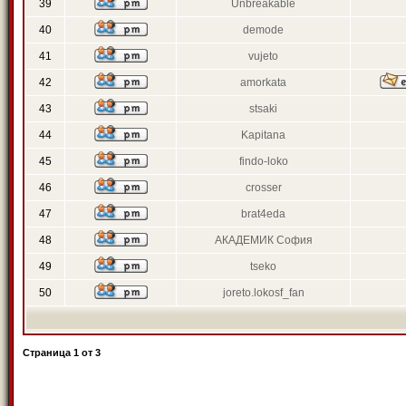
39
Unbreakable
40
demode
41
vujeto
42
amorkata
43
stsaki
44
Kapitana
45
findo-loko
46
crosser
47
brat4eda
48
АКАДЕМИК София
49
tseko
50
joreto.lokosf_fan
Страница
1
от
3