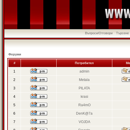
Въпроси/Отговори
Търсене
Форуми
#
Потребител
Ме
1
admin
2
Metala
3
PILATA
4
krasi
5
Ra4mO
6
DenK@7a
7
VOJDA