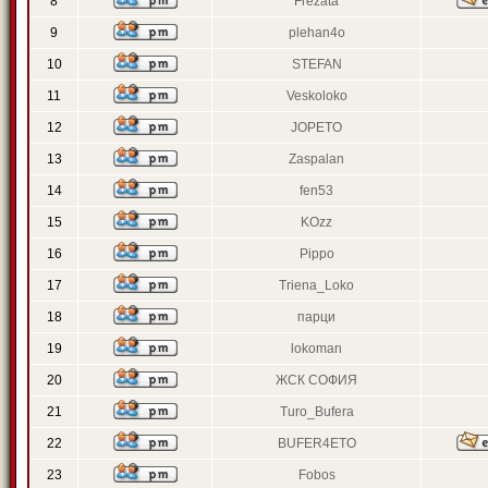
8
Frezata
9
plehan4o
10
STEFAN
11
Veskoloko
12
JOPETO
13
Zaspalan
14
fen53
15
KOzz
16
Pippo
17
Triena_Loko
18
парци
19
lokoman
20
ЖСК СОФИЯ
21
Turo_Bufera
22
BUFER4ETO
23
Fobos