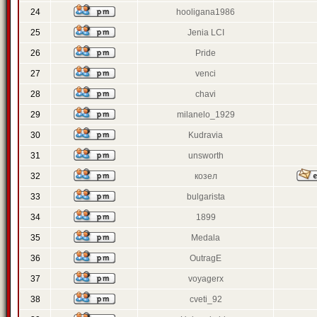
24
hooligana1986
25
Jenia LCI
26
Pride
27
venci
28
chavi
29
milanelo_1929
30
Kudravia
31
unsworth
32
козел
33
bulgarista
34
1899
35
Medala
36
OutragE
37
voyagerx
38
cveti_92