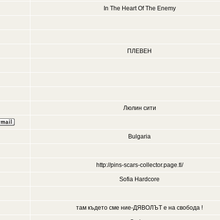
In The Heart Of The Enemy
ПЛЕВЕН
Люлин сити
Bulgaria
http://pins-scars-collector.page.tl/
Sofia Hardcore
там където сме ние-ДЯВОЛЪТ е на свобода !