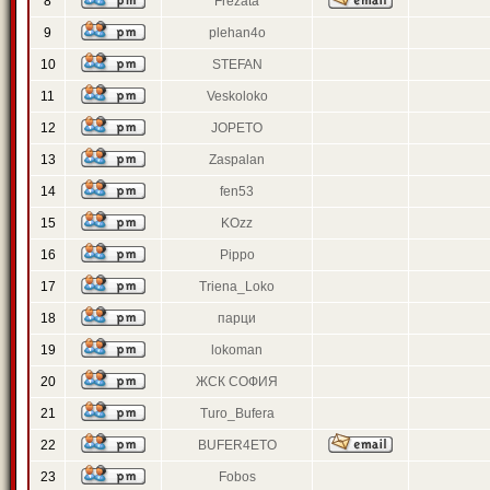
8
Frezata
9
plehan4o
10
STEFAN
11
Veskoloko
12
JOPETO
13
Zaspalan
14
fen53
15
KOzz
16
Pippo
17
Triena_Loko
18
парци
19
lokoman
20
ЖСК СОФИЯ
21
Turo_Bufera
22
BUFER4ETO
23
Fobos