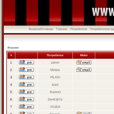
Въпроси/Отговори
Търсене
Потребители
Потребителски гр
Форуми
#
Потребител
Мейл
1
admin
2
Metala
3
PILATA
4
krasi
5
Ra4mO
6
DenK@7a
7
VOJDA