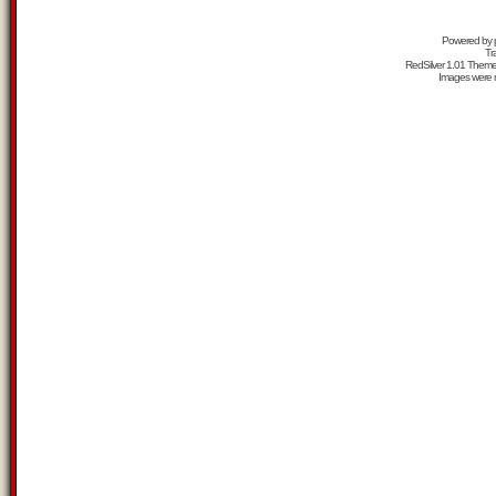
Powered by
Tr
RedSilver 1.01 Them
Images were