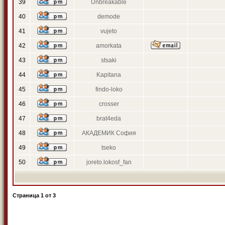
39
Unbreakable
40
demode
41
vujeto
42
amorkata
43
stsaki
44
Kapitana
45
findo-loko
46
crosser
47
brat4eda
48
АКАДЕМИК София
49
tseko
50
joreto.lokosf_fan
Страница
1
от
3