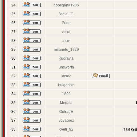
24
hooligana1986
25
Jenia LCI
26
Pride
27
venci
28
chavi
29
milanelo_1929
30
Kudravia
31
unsworth
32
козел
33
bulgarista
34
1899
35
Medala
36
OutragE
37
voyagerx
38
cveti_92
там къ