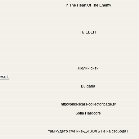
In The Heart Of The Enemy
ПЛЕВЕН
Люлин сити
Bulgaria
http://pins-scars-collector.page.tl/
Sofia Hardcore
там където сме ние-ДЯВОЛЪТ е на свобода !