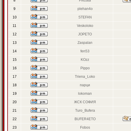
8
Frezata
9
plehan4o
10
STEFAN
11
Veskoloko
12
JOPETO
13
Zaspalan
14
fen53
15
KOzz
16
Pippo
17
Triena_Loko
18
парци
19
lokoman
20
ЖСК СОФИЯ
21
Turo_Bufera
22
BUFER4ETO
23
Fobos