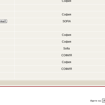
София
София
SOFIA
София
София
Sofia
СОФИЯ
София
СОФИЯ
Идете на: