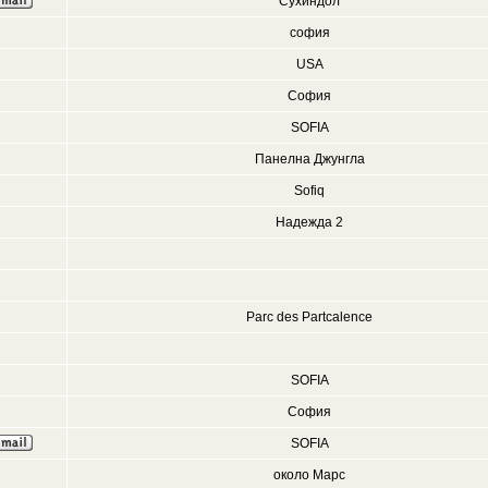
Сухиндол
софия
USA
София
SOFIA
Панелна Джунгла
Sofiq
Надежда 2
Parc des Partcalence
SOFIA
София
SOFIA
около Марс