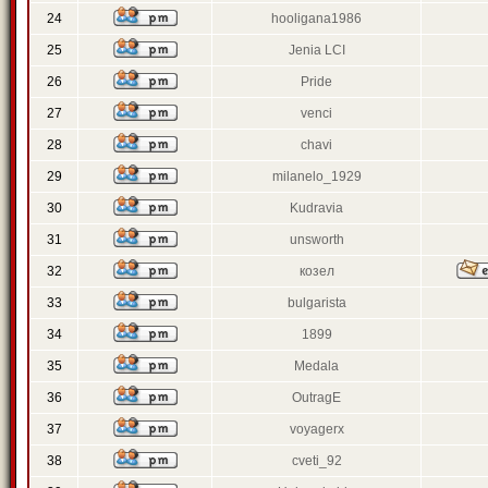
24
hooligana1986
25
Jenia LCI
26
Pride
27
venci
28
chavi
29
milanelo_1929
30
Kudravia
31
unsworth
32
козел
33
bulgarista
34
1899
35
Medala
36
OutragE
37
voyagerx
38
cveti_92