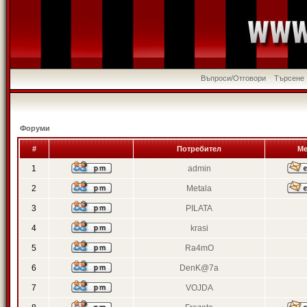
Въпроси/Отговори
Търсене
Форуми
#
Потребител
Ме
1
admin
2
Metala
3
PILATA
4
krasi
5
Ra4mO
6
DenK@7a
7
VOJDA