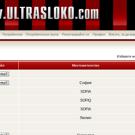
Потребители
Потребителски групи
Регистрирайте се
Профил
Влезте, за да в
Изберете м
йл
Местожителство
София
SOFIA
SOFIQ
SOFIA
Люлин