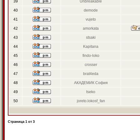
39
Unbreakable
40
demode
41
vujeto
42
amorkata
43
stsaki
44
Kapitana
45
findo-loko
46
crosser
47
brat4eda
48
АКАДЕМИК София
49
tseko
50
joreto.lokosf_fan
Страница
1
от
3