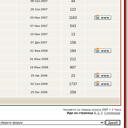
44
08 Сеп 2007
122
26 Сеп 2007
1163
03 Ное 2007
543
07 Ное 2007
13
10 Ное 2007
156
07 Дек 2007
184
01 Фев 2008
212
01 Юни 2008
907
19 Юни 2008
23
25 Авг 2008
1737
02 Сеп 2008
259
15 Окт 2008
Часовете са според зоната GMT + 2 Часа
Иди на страница
1
,
2
,
3
Следваща