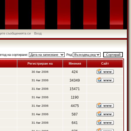
идите съобщенията си
Вход
етод на сортиране:
Ред
Регистриран на
Мнения
Сайт
424
30 Авг 2006
34349
31 Авг 2006
15471
31 Авг 2006
1190
31 Авг 2006
4475
31 Авг 2006
587
31 Авг 2006
641
31 Авг 2006