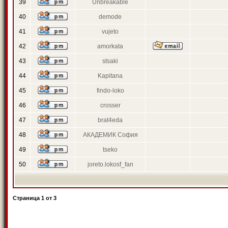
39
Unbreakable
40
demode
41
vujeto
42
amorkata
43
stsaki
44
Kapitana
45
findo-loko
46
crosser
47
brat4eda
48
АКАДЕМИК София
49
tseko
50
joreto.lokosf_fan
Страница
1
от
3