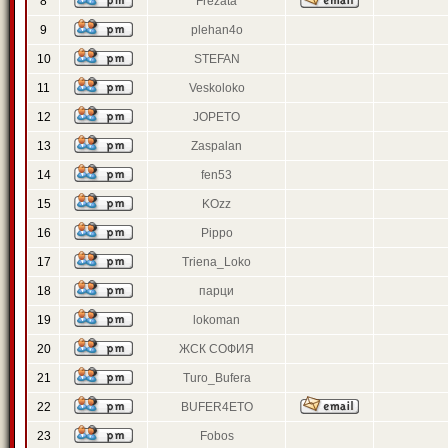
8
Frezata
9
plehan4o
10
STEFAN
11
Veskoloko
12
JOPETO
13
Zaspalan
14
fen53
15
KOzz
16
Pippo
17
Triena_Loko
18
парци
19
lokoman
20
ЖСК СОФИЯ
21
Turo_Bufera
22
BUFER4ETO
23
Fobos