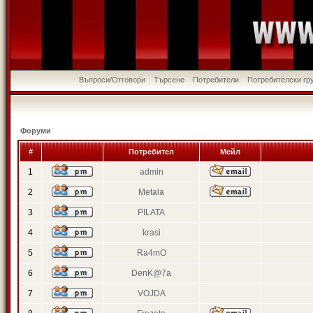
Въпроси/Отговори
Търсене
Потребители
Потребителски гр
Форуми
#
Потребител
Мейл
1
admin
2
Metala
3
PILATA
4
krasi
5
Ra4mO
6
DenK@7a
7
VOJDA