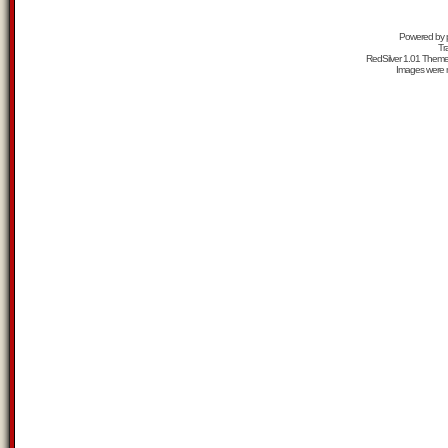
Powered by
Tr
RedSilver 1.01 Them
Images were