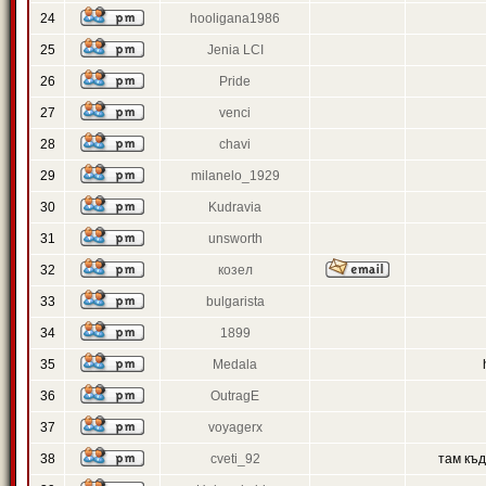
24
hooligana1986
25
Jenia LCI
26
Pride
27
venci
28
chavi
29
milanelo_1929
30
Kudravia
31
unsworth
32
козел
33
bulgarista
34
1899
35
Medala
36
OutragE
37
voyagerx
38
cveti_92
там къ