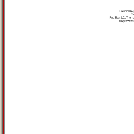
Powered by
Tr
RedSilver 1.01 Them
Images were