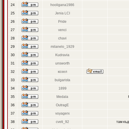
24
hooligana1986
25
Jenia LCI
26
Pride
27
venci
28
chavi
29
milanelo_1929
30
Kudravia
31
unsworth
32
козел
33
bulgarista
34
1899
35
Medala
36
OutragE
37
voyagerx
38
cveti_92
там къ