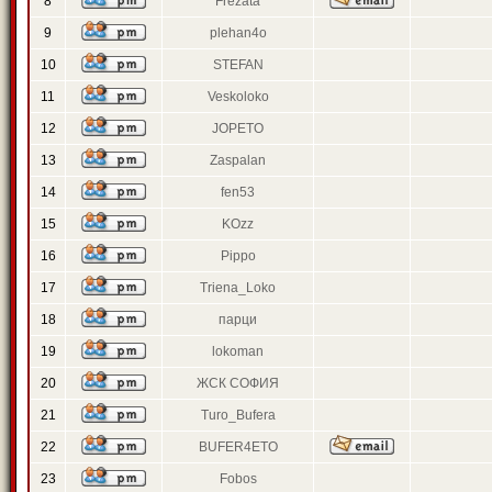
8
Frezata
9
plehan4o
10
STEFAN
11
Veskoloko
12
JOPETO
13
Zaspalan
14
fen53
15
KOzz
16
Pippo
17
Triena_Loko
18
парци
19
lokoman
20
ЖСК СОФИЯ
21
Turo_Bufera
22
BUFER4ETO
23
Fobos