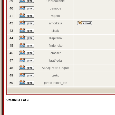
39
Unbreakable
40
demode
41
vujeto
42
amorkata
43
stsaki
44
Kapitana
45
findo-loko
46
crosser
47
brat4eda
48
АКАДЕМИК София
49
tseko
50
joreto.lokosf_fan
Страница
1
от
3