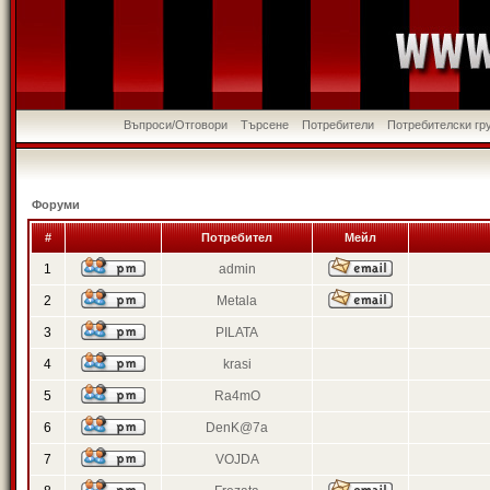
Въпроси/Отговори
Търсене
Потребители
Потребителски гр
Форуми
#
Потребител
Мейл
1
admin
2
Metala
3
PILATA
4
krasi
5
Ra4mO
6
DenK@7a
7
VOJDA