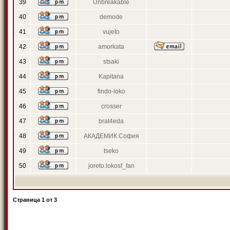
39
Unbreakable
40
demode
41
vujeto
42
amorkata
43
stsaki
44
Kapitana
45
findo-loko
46
crosser
47
brat4eda
48
АКАДЕМИК София
49
tseko
50
joreto.lokosf_fan
Страница
1
от
3