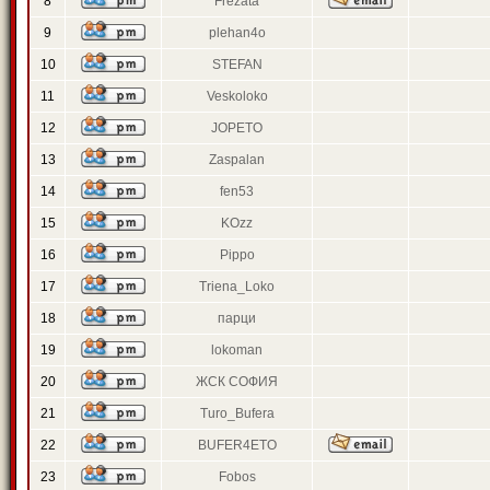
8
Frezata
9
plehan4o
10
STEFAN
11
Veskoloko
12
JOPETO
13
Zaspalan
14
fen53
15
KOzz
16
Pippo
17
Triena_Loko
18
парци
19
lokoman
20
ЖСК СОФИЯ
21
Turo_Bufera
22
BUFER4ETO
23
Fobos