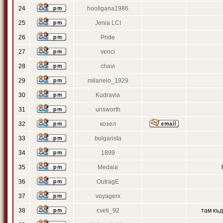
24
hooligana1986
25
Jenia LCI
26
Pride
27
venci
28
chavi
29
milanelo_1929
30
Kudravia
31
unsworth
32
козел
33
bulgarista
34
1899
35
Medala
36
OutragE
37
voyagerx
38
cveti_92
там къ