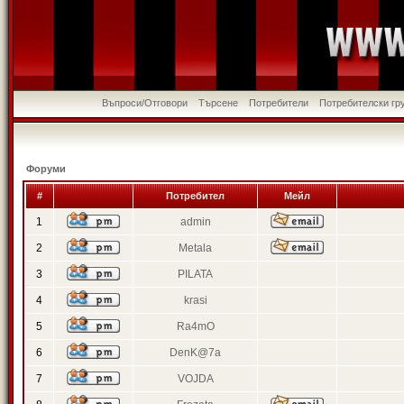
Въпроси/Отговори
Търсене
Потребители
Потребителски гр
Форуми
#
Потребител
Мейл
1
admin
2
Metala
3
PILATA
4
krasi
5
Ra4mO
6
DenK@7a
7
VOJDA