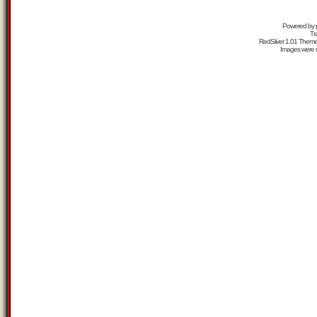
Powered by
Tr
RedSilver 1.01 Them
Images were