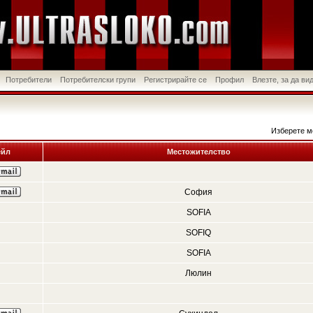
Потребители
Потребителски групи
Регистрирайте се
Профил
Влезте, за да в
Изберете м
йл
Местожителство
София
SOFIA
SOFIQ
SOFIA
Люлин