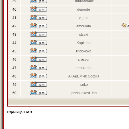
39
Unbreakable
40
demode
41
vujeto
42
amorkata
43
stsaki
44
Kapitana
45
findo-loko
46
crosser
47
brat4eda
48
АКАДЕМИК София
49
tseko
50
joreto.lokosf_fan
Страница
1
от
3