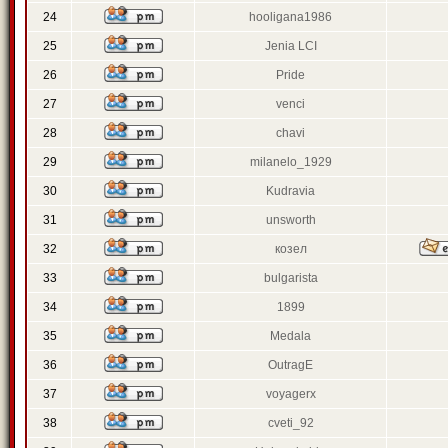
24
hooligana1986
25
Jenia LCI
26
Pride
27
venci
28
chavi
29
milanelo_1929
30
Kudravia
31
unsworth
32
козел
33
bulgarista
34
1899
35
Medala
36
OutragE
37
voyagerx
38
cveti_92