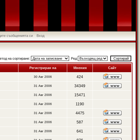
идите съобщенията си
Вход
етод на сортиране:
Ред
Регистриран на
Мнения
Сайт
424
30 Авг 2006
34349
31 Авг 2006
15471
31 Авг 2006
1190
31 Авг 2006
4475
31 Авг 2006
587
31 Авг 2006
641
31 Авг 2006