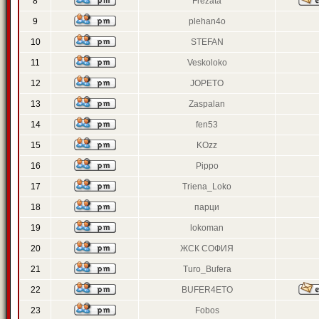
8
Frezata
9
plehan4o
10
STEFAN
11
Veskoloko
12
JOPETO
13
Zaspalan
14
fen53
15
KOzz
16
Pippo
17
Triena_Loko
18
парци
19
lokoman
20
ЖСК СОФИЯ
21
Turo_Bufera
22
BUFER4ETO
23
Fobos