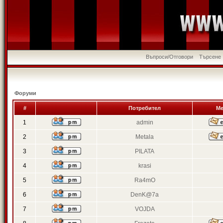
Въпроси/Отговори
Търсене
Форуми
#
Потребител
Ме
1
admin
2
Metala
3
PILATA
4
krasi
5
Ra4mO
6
DenK@7a
7
VOJDA