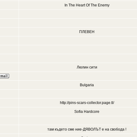
In The Heart Of The Enemy
ПЛЕВЕН
Люлин сити
Bulgaria
http://pins-scars-collector.page.tl/
Sofia Hardcore
там където сме ние-ДЯВОЛЪТ е на свобода !