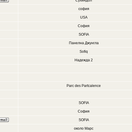
Сухиндол
софия
USA
София
SOFIA
Панелна Джунгла
Sofiq
Надежда 2
Parc des Partcalence
SOFIA
София
SOFIA
около Марс