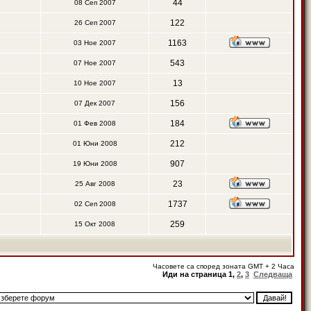
44
08 Сеп 2007
122
26 Сеп 2007
1163
03 Ное 2007
543
07 Ное 2007
13
10 Ное 2007
156
07 Дек 2007
184
01 Фев 2008
212
01 Юни 2008
907
19 Юни 2008
23
25 Авг 2008
1737
02 Сеп 2008
259
15 Окт 2008
Часовете са според зоната GMT + 2 Часа
Иди на страница
1
,
2
,
3
Следваща