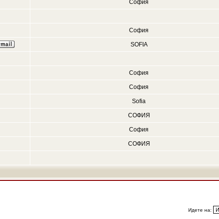
София
София
SOFIA
София
София
Sofia
СОФИЯ
София
СОФИЯ
Идете на: