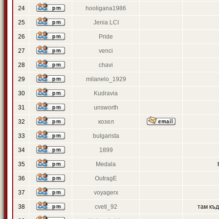
24
hooligana1986
25
Jenia LCI
26
Pride
27
venci
28
chavi
29
milanelo_1929
30
Kudravia
31
unsworth
32
козел
33
bulgarista
34
1899
35
Medala
36
OutragE
37
voyagerx
38
cveti_92
там къ