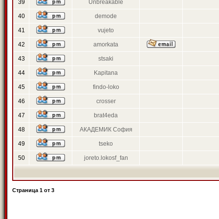
39
Unbreakable
40
demode
41
vujeto
42
amorkata
43
stsaki
44
Kapitana
45
findo-loko
46
crosser
47
brat4eda
48
АКАДЕМИК София
49
tseko
50
joreto.lokosf_fan
Страница
1
от
3