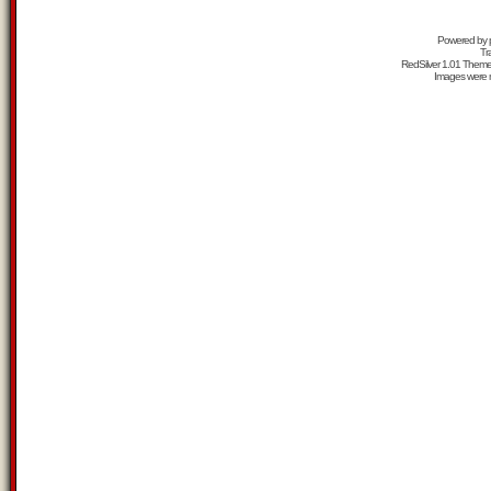
Powered by
Tr
RedSilver 1.01 Them
Images were