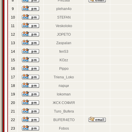
8
Frezata
9
plehan4o
10
STEFAN
11
Veskoloko
12
JOPETO
13
Zaspalan
14
fen53
15
KOzz
16
Pippo
17
Triena_Loko
18
парци
19
lokoman
20
ЖСК СОФИЯ
21
Turo_Bufera
22
BUFER4ETO
23
Fobos