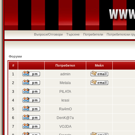
Въпроси/Отговори
Търсене
Потребители
Потребителски гр
Форуми
#
Потребител
Мейл
1
admin
2
Metala
3
PILATA
4
krasi
5
Ra4mO
6
DenK@7a
7
VOJDA