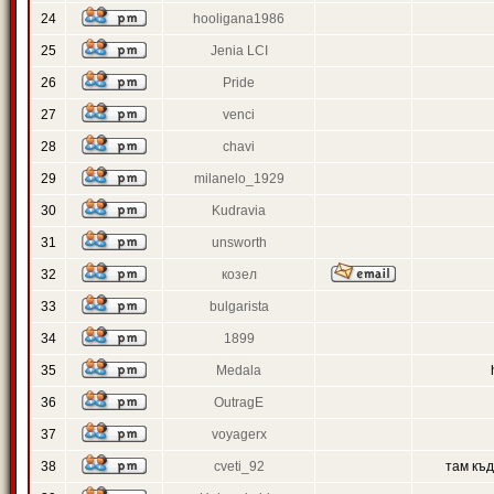
24
hooligana1986
25
Jenia LCI
26
Pride
27
venci
28
chavi
29
milanelo_1929
30
Kudravia
31
unsworth
32
козел
33
bulgarista
34
1899
35
Medala
36
OutragE
37
voyagerx
38
cveti_92
там къ