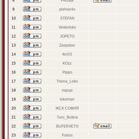
8
Frezata
9
plehan4o
10
STEFAN
11
Veskoloko
12
JOPETO
13
Zaspalan
14
fen53
15
KOzz
16
Pippo
17
Triena_Loko
18
парци
19
lokoman
20
ЖСК СОФИЯ
21
Turo_Bufera
22
BUFER4ETO
23
Fobos