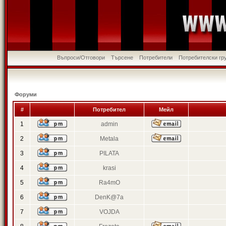
Въпроси/Отговори
Търсене
Потребители
Потребителски гр
Форуми
#
Потребител
Мейл
1
admin
2
Metala
3
PILATA
4
krasi
5
Ra4mO
6
DenK@7a
7
VOJDA