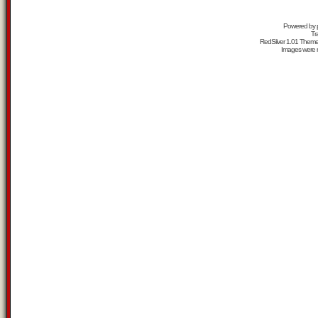
Powered by
Tr
RedSilver 1.01 Them
Images were