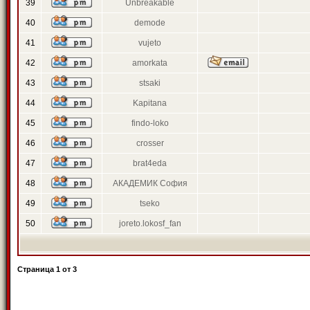
39
Unbreakable
40
demode
41
vujeto
42
amorkata
43
stsaki
44
Kapitana
45
findo-loko
46
crosser
47
brat4eda
48
АКАДЕМИК София
49
tseko
50
joreto.lokosf_fan
Страница
1
от
3