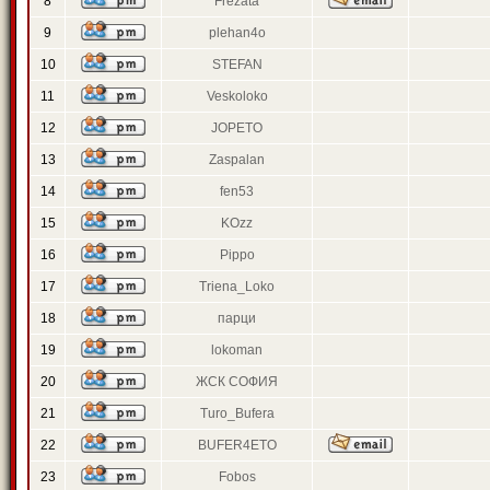
8
Frezata
9
plehan4o
10
STEFAN
11
Veskoloko
12
JOPETO
13
Zaspalan
14
fen53
15
KOzz
16
Pippo
17
Triena_Loko
18
парци
19
lokoman
20
ЖСК СОФИЯ
21
Turo_Bufera
22
BUFER4ETO
23
Fobos