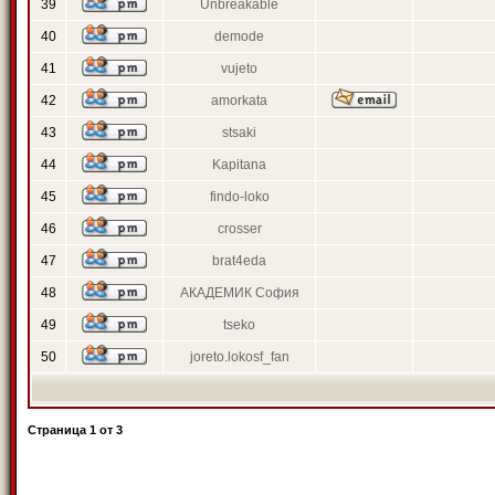
39
Unbreakable
40
demode
41
vujeto
42
amorkata
43
stsaki
44
Kapitana
45
findo-loko
46
crosser
47
brat4eda
48
АКАДЕМИК София
49
tseko
50
joreto.lokosf_fan
Страница
1
от
3