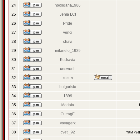
24
hooligana1986
25
Jenia LCI
26
Pride
27
venci
28
chavi
29
milanelo_1929
30
Kudravia
31
unsworth
32
козел
33
bulgarista
34
1899
35
Medala
36
OutragE
37
voyagerx
38
cveti_92
там къ