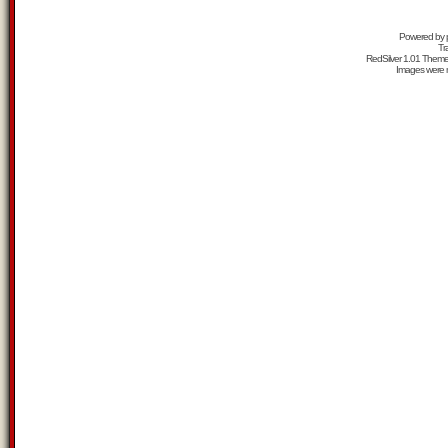
Powered by
Tr
RedSilver 1.01 Them
Images were