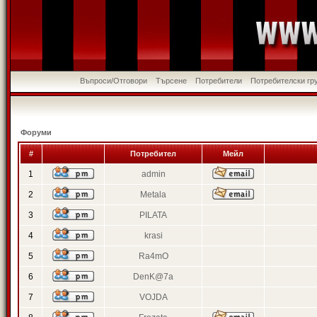
Въпроси/Отговори
Търсене
Потребители
Потребителски гр
Форуми
#
Потребител
Мейл
1
admin
2
Metala
3
PILATA
4
krasi
5
Ra4mO
6
DenK@7a
7
VOJDA